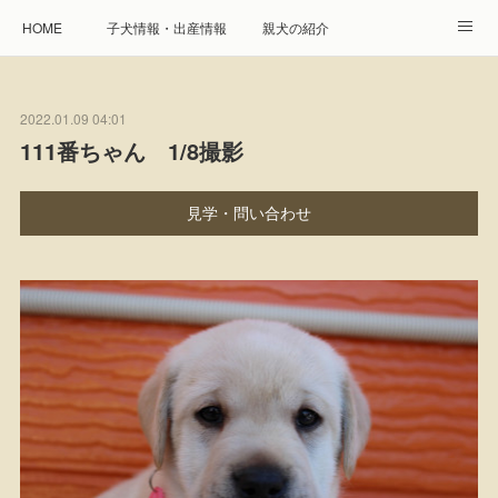
HOME
子犬情報・出産情報
親犬の紹介
見学申し込み・お問合せ
生命保障とサービス
2022.01.09 04:01
遺伝疾患への取り組み
Instagram
アクセス
111番ちゃん 1/8撮影
プレジール親睦会
特定商取引に基づく表記
見学・問い合わせ
個人情報の取扱について