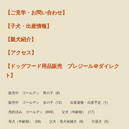
【ご見学・お問い合わせ】
【子犬・出産情報】
【親犬紹介】
【アクセス】
【ドッグフード用品販売 プレジール＠ダイレク
ト】
販売中 ゴールデン 男の子
(
8
)
販売中 ゴールデン 女の子
(
12
)
出産速報・出産予定
(
1
)
売約済み ゴールデン
(
669
)
父犬（年齢順）
(
17
)
母犬（年齢順）
(
58
)
父犬・母犬候補犬
(
8
)
引退犬
(
5
)