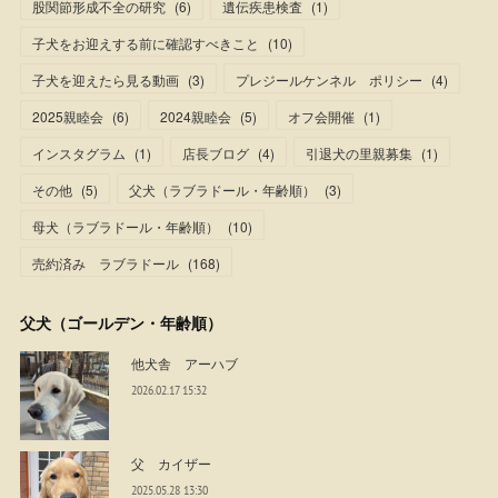
股関節形成不全の研究
(
6
)
遺伝疾患検査
(
1
)
子犬をお迎えする前に確認すべきこと
(
10
)
子犬を迎えたら見る動画
(
3
)
プレジールケンネル ポリシー
(
4
)
2025親睦会
(
6
)
2024親睦会
(
5
)
オフ会開催
(
1
)
インスタグラム
(
1
)
店長ブログ
(
4
)
引退犬の里親募集
(
1
)
その他
(
5
)
父犬（ラブラドール・年齢順）
(
3
)
母犬（ラブラドール・年齢順）
(
10
)
売約済み ラブラドール
(
168
)
父犬（ゴールデン・年齢順）
他犬舎 アーハブ
2026.02.17 15:32
父 カイザー
2025.05.28 13:30