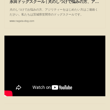
永田ドッグスクール | 犬のしつけで悩みの方、アジリティーを始めたい方は一度ご相談ください。私たちは茨城県笠間市のドッグスクールです。
犬のしつけでお悩みの方、アジリティーをはじめたい方はご連絡く
ださい。私たちは茨城県笠間市のドッグスクールです。
www.nagata-dog.com