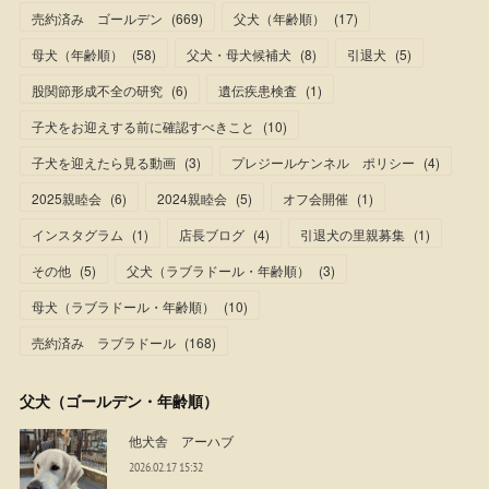
売約済み ゴールデン
(
669
)
父犬（年齢順）
(
17
)
母犬（年齢順）
(
58
)
父犬・母犬候補犬
(
8
)
引退犬
(
5
)
股関節形成不全の研究
(
6
)
遺伝疾患検査
(
1
)
子犬をお迎えする前に確認すべきこと
(
10
)
子犬を迎えたら見る動画
(
3
)
プレジールケンネル ポリシー
(
4
)
2025親睦会
(
6
)
2024親睦会
(
5
)
オフ会開催
(
1
)
インスタグラム
(
1
)
店長ブログ
(
4
)
引退犬の里親募集
(
1
)
その他
(
5
)
父犬（ラブラドール・年齢順）
(
3
)
母犬（ラブラドール・年齢順）
(
10
)
売約済み ラブラドール
(
168
)
父犬（ゴールデン・年齢順）
他犬舎 アーハブ
2026.02.17 15:32