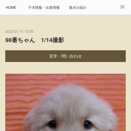
HOME
子犬情報・出産情報
親犬の紹介
見学申し込み・お問合せ
生命保障とサービス
2022.01.14 10:38
遺伝疾患への取り組み
Instagram
アクセス
98番ちゃん 1/14撮影
プレジール親睦会
特定商取引に基づく表記
見学・問い合わせ
個人情報の取扱について