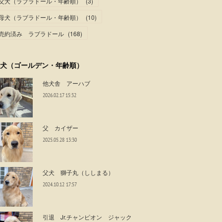
父犬（ラブラドール・年齢順）
(
3
)
母犬（ラブラドール・年齢順）
(
10
)
売約済み ラブラドール
(
168
)
犬（ゴールデン・年齢順）
他犬舎 アーハブ
2026.02.17 15:32
父 カイザー
2025.05.28 13:30
父犬 獅子丸（ししまる）
2024.10.12 17:57
引退 Jr.チャンピオン ジャック