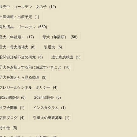
販売中 ゴールデン 女の子
(
12
)
出産速報・出産予定
(
1
)
売約済み ゴールデン
(
669
)
父犬（年齢順）
(
17
)
母犬（年齢順）
(
58
)
父犬・母犬候補犬
(
8
)
引退犬
(
5
)
股関節形成不全の研究
(
6
)
遺伝疾患検査
(
1
)
子犬をお迎えする前に確認すべきこと
(
10
)
子犬を迎えたら見る動画
(
3
)
プレジールケンネル ポリシー
(
4
)
2025親睦会
(
6
)
2024親睦会
(
5
)
オフ会開催
(
1
)
インスタグラム
(
1
)
店長ブログ
(
4
)
引退犬の里親募集
(
1
)
その他
(
5
)