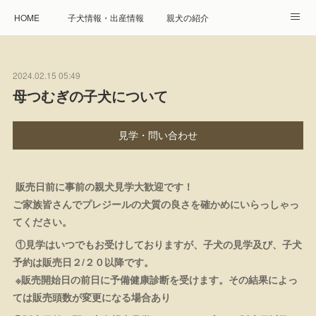
HOME
子犬情報・出産情報
親犬の紹介
見学申し込み・お問合せ
生命保障とサービス
2024.02.15 05:49
遺伝疾患への取り組み
Instagram
アクセス
母つむぎの子犬について
プレジール親睦会
特定商取引に基づく表記
見学・問い合わせ
個人情報の取扱について
販売日前に事前の親犬見学大歓迎です！
ご家族皆さんでプレジールの犬質の良さを確かめにいらっしゃっ
てください。
①見学はいつでもお受けしておりますが、子犬の見学及び、子犬
予約は販売日２/２０以降です。
※販売開始日の前日に予備健康診断を受けます。その結果によっ
ては販売頭数が変更になる場合あり