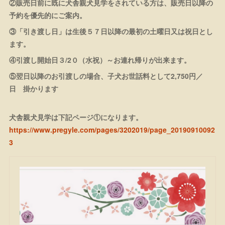
②販売日前に既に犬舎親犬見学をされている方は、販売日以降の
予約を優先的にご案内。
③「引き渡し日」は生後５７日以降の最初の土曜日又は祝日とし
ます。
④引渡し開始日３/2０（水祝）～お連れ帰りが出来ます。
⑤翌日以降のお引渡しの場合、子犬お世話料として2,750円／
日 掛かります
犬舎親犬見学は下記ページ①になります。
https://www.pregyle.com/pages/3202019/page_20190910092
3