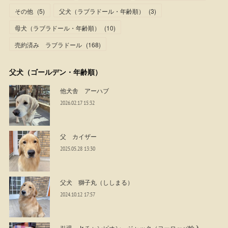
その他
(
5
)
父犬（ラブラドール・年齢順）
(
3
)
母犬（ラブラドール・年齢順）
(
10
)
売約済み ラブラドール
(
168
)
父犬（ゴールデン・年齢順）
他犬舎 アーハブ
2026.02.17 15:32
父 カイザー
2025.05.28 13:30
父犬 獅子丸（ししまる）
2024.10.12 17:57
引退 Jr.チャンピオン ジャック（ヨーロッパ輸入