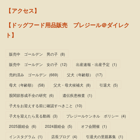
【アクセス】
【ドッグフード用品販売 プレジール＠ダイレク
ト】
販売中 ゴールデン 男の子
(
8
)
販売中 ゴールデン 女の子
(
12
)
出産速報・出産予定
(
1
)
売約済み ゴールデン
(
669
)
父犬（年齢順）
(
17
)
母犬（年齢順）
(
58
)
父犬・母犬候補犬
(
8
)
引退犬
(
5
)
股関節形成不全の研究
(
6
)
遺伝疾患検査
(
1
)
子犬をお迎えする前に確認すべきこと
(
10
)
子犬を迎えたら見る動画
(
3
)
プレジールケンネル ポリシー
(
4
)
2025親睦会
(
6
)
2024親睦会
(
5
)
オフ会開催
(
1
)
インスタグラム
(
1
)
店長ブログ
(
4
)
引退犬の里親募集
(
1
)