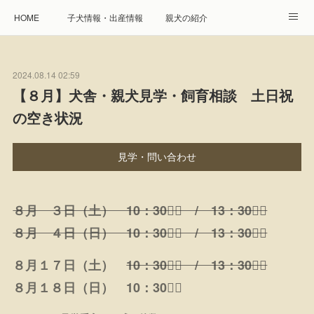
HOME
子犬情報・出産情報
親犬の紹介
見学申し込み・お問合せ
生命保障とサービス
2024.08.14 02:59
遺伝疾患への取り組み
Instagram
アクセス
【８月】犬舎・親犬見学・飼育相談 土日祝
の空き状況
プレジール親睦会
特定商取引に基づく表記
個人情報の取扱について
見学・問い合わせ
８月 ３日（土） 10：30２⃣ / 13：30２⃣
８月 ４日（日） 10：30２⃣ / 13：30２⃣
８月１７日（土）
10：30２⃣ / 13：30１⃣
８月１８日（日） 10：30１⃣