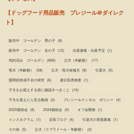
【ドッグフード用品販売 プレジール＠ダイレク
ト】
販売中 ゴールデン 男の子
(
8
)
販売中 ゴールデン 女の子
(
12
)
出産速報・出産予定
(
1
)
売約済み ゴールデン
(
669
)
父犬（年齢順）
(
17
)
母犬（年齢順）
(
58
)
父犬・母犬候補犬
(
8
)
引退犬
(
5
)
股関節形成不全の研究
(
6
)
遺伝疾患検査
(
1
)
子犬をお迎えする前に確認すべきこと
(
10
)
子犬を迎えたら見る動画
(
3
)
プレジールケンネル ポリシー
(
4
)
2025親睦会
(
6
)
2024親睦会
(
5
)
オフ会開催
(
1
)
インスタグラム
(
1
)
店長ブログ
(
4
)
引退犬の里親募集
(
1
)
その他
(
5
)
父犬（ラブラドール・年齢順）
(
3
)