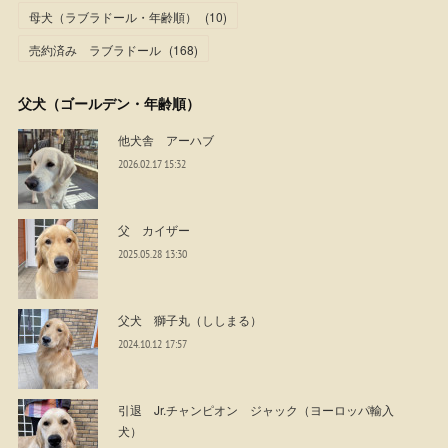
母犬（ラブラドール・年齢順）
(
10
)
売約済み ラブラドール
(
168
)
父犬（ゴールデン・年齢順）
他犬舎 アーハブ
2026.02.17 15:32
父 カイザー
2025.05.28 13:30
父犬 獅子丸（ししまる）
2024.10.12 17:57
引退 Jr.チャンピオン ジャック（ヨーロッパ輸入
犬）