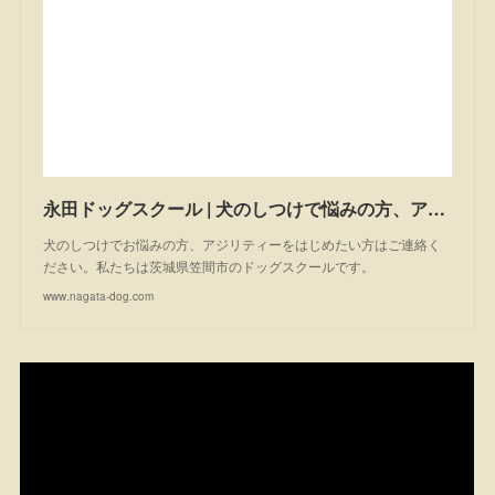
永田ドッグスクール | 犬のしつけで悩みの方、アジリティーを始めたい方は一度ご相談ください。私たちは茨城県笠間市のドッグスクールです。
犬のしつけでお悩みの方、アジリティーをはじめたい方はご連絡く
ださい。私たちは茨城県笠間市のドッグスクールです。
www.nagata-dog.com