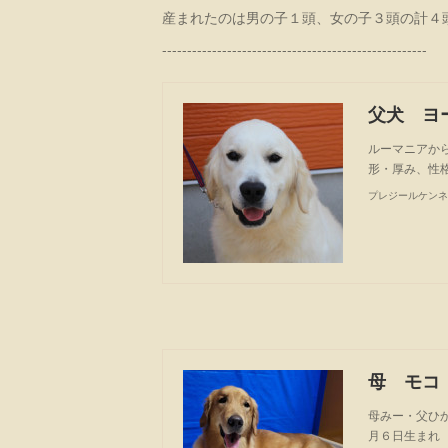
産まれたのは男の子１頭、女の子３頭の計４
-----------------------------------------------------
父犬 ヨ
ルーマニアか
形・厚み、性
プレジールケンネ
母 モコ
母みー・父ひ
月６日生まれ