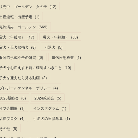
販売中 ゴールデン 女の子
(
12
)
出産速報・出産予定
(
1
)
売約済み ゴールデン
(
669
)
父犬（年齢順）
(
17
)
母犬（年齢順）
(
58
)
父犬・母犬候補犬
(
8
)
引退犬
(
5
)
股関節形成不全の研究
(
6
)
遺伝疾患検査
(
1
)
子犬をお迎えする前に確認すべきこと
(
10
)
子犬を迎えたら見る動画
(
3
)
プレジールケンネル ポリシー
(
4
)
2025親睦会
(
6
)
2024親睦会
(
5
)
オフ会開催
(
1
)
インスタグラム
(
1
)
店長ブログ
(
4
)
引退犬の里親募集
(
1
)
その他
(
5
)