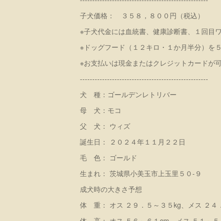
子犬価格： ３５８，８００円（税込）
※子犬代金には血統書、健康診断書、１回目
※ドッグフード（１２キロ・１か月半分）を
※お支払いは現金またはクレジットカードが
----------------------------------------------------
犬 種：ゴールデンレトリバー
母 犬：モコ
父 犬： ウィズ
誕生日： ２０２４年１１月２２日
毛 色： ゴールド
生まれ： 茨城県小美玉市上玉里５０-９
成犬時の大きさ予想
体 重： オス ２９．５～３５kg、メス ２４
体 高： オス ５６～６１cm、メス ５１～５