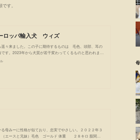
頭です。
ーロッパ輸入犬 ウィズ
ら遥々来ました。この子に期待するものは 毛色、頭部、耳の
格です。2023年から犬質が若干変わってくるものと思われま…
ル
母
かる母みーに性格が似ており、忠実でやさしい。２０２２年３
 （エースと兄妹）毛色 ゴールド 体重 ２８キロ 股関…