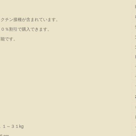
ワクチン接種が含まれています。
５０％割引で購入できます。
可能です。
．１～３１kg
６cm