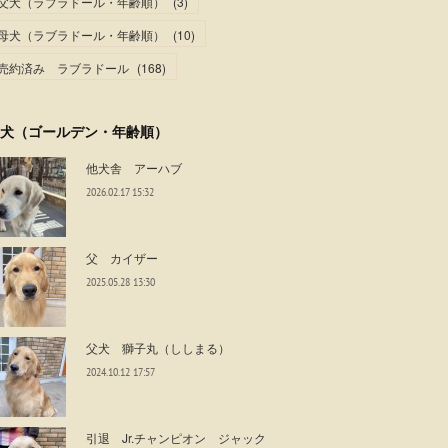
父犬（ラブラドール・年齢順）
(
3
)
母犬（ラブラドール・年齢順）
(
10
)
売約済み ラブラドール
(
168
)
犬（ゴールデン・年齢順）
他犬舎 アーハブ
2026.02.17 15:32
父 カイザー
2025.05.28 13:30
父犬 獅子丸（ししまる）
2024.10.12 17:57
引退 Jr.チャンピオン ジャック