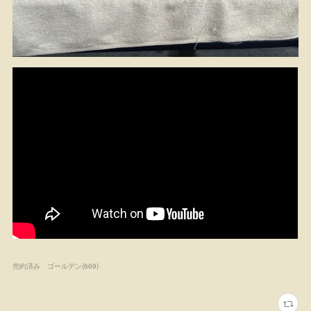
売約済み ゴールデン
(
669
)