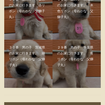
のお家に行きます 赤リ
のお家に行きます。 水
ボン（母わかな 父獅子
色リボン（母わかな 父
丸）
獅子丸）
３０番 男の子 茨城県
２９番 男の子 千葉県
のお家に行きます。 緑
のお家に行きます。 青
リボン（母わかな 父獅
リボン（母わかな 父獅
子丸）
子丸）