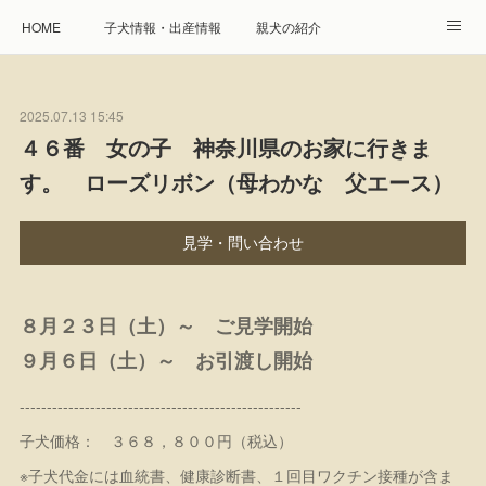
HOME
子犬情報・出産情報
親犬の紹介
見学申し込み・お問合せ
生命保障とサービス
2025.07.13 15:45
遺伝疾患への取り組み
Instagram
アクセス
４６番 女の子 神奈川県のお家に行きま
す。 ローズリボン（母わかな 父エース）
プレジール親睦会
特定商取引に基づく表記
個人情報の取扱について
見学・問い合わせ
８月２３日（土）～ ご見学開始
９月６日（土）～ お引渡し開始
----------------------------------------------------
子犬価格： ３６８，８００円（税込）
※子犬代金には血統書、健康診断書、１回目ワクチン接種が含ま