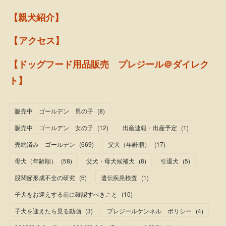
【親犬紹介】
【アクセス】
【ドッグフード用品販売 プレジール＠ダイレク
ト】
販売中 ゴールデン 男の子
(
8
)
販売中 ゴールデン 女の子
(
12
)
出産速報・出産予定
(
1
)
売約済み ゴールデン
(
669
)
父犬（年齢順）
(
17
)
母犬（年齢順）
(
58
)
父犬・母犬候補犬
(
8
)
引退犬
(
5
)
股関節形成不全の研究
(
6
)
遺伝疾患検査
(
1
)
子犬をお迎えする前に確認すべきこと
(
10
)
子犬を迎えたら見る動画
(
3
)
プレジールケンネル ポリシー
(
4
)