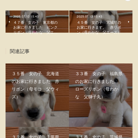
2025.07.13 15:45
2025.07.13 15:43
４７番 女の子 東京都の
４５番 女の子 宮城県の
お家に行きました ピンク
お家に行きます。 赤リボ
リボン（母わかな 父エ…
ン（母わかな 父エース）
関連記事
３５番 女の子 北海道
３３番 女の子 福島県
のお家に行きました 赤
のお家に行きました。
リボン（母モコ 父ウィ
ローズリボン（母わか
ズ）
な 父獅子丸）
３２番 女の子 千葉県
３１番 女の子 茨城県