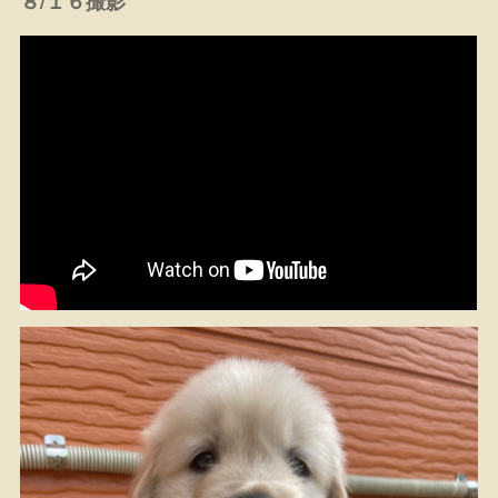
８/１６撮影