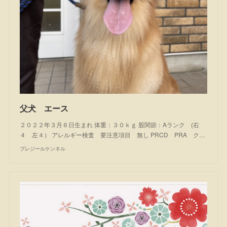
父犬 エース
２０２２年３月６日生まれ 体重：３０ｋｇ 股関節：Aランク (右
４ 左４） アレルギー検査 要注意項目 無し PRCD PRA ク…
プレジールケンネル