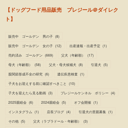
【ドッグフード用品販売 プレジール＠ダイレク
ト】
販売中 ゴールデン 男の子
(
8
)
販売中 ゴールデン 女の子
(
12
)
出産速報・出産予定
(
1
)
売約済み ゴールデン
(
669
)
父犬（年齢順）
(
17
)
母犬（年齢順）
(
58
)
父犬・母犬候補犬
(
8
)
引退犬
(
5
)
股関節形成不全の研究
(
6
)
遺伝疾患検査
(
1
)
子犬をお迎えする前に確認すべきこと
(
10
)
子犬を迎えたら見る動画
(
3
)
プレジールケンネル ポリシー
(
4
)
2025親睦会
(
6
)
2024親睦会
(
5
)
オフ会開催
(
1
)
インスタグラム
(
1
)
店長ブログ
(
4
)
引退犬の里親募集
(
1
)
その他
(
5
)
父犬（ラブラドール・年齢順）
(
3
)