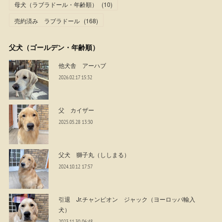
母犬（ラブラドール・年齢順）
(
10
)
売約済み ラブラドール
(
168
)
父犬（ゴールデン・年齢順）
他犬舎 アーハブ
2026.02.17 15:32
父 カイザー
2025.05.28 13:30
父犬 獅子丸（ししまる）
2024.10.12 17:57
引退 Jr.チャンピオン ジャック（ヨーロッパ輸入
犬）
2023.11.30 06:48