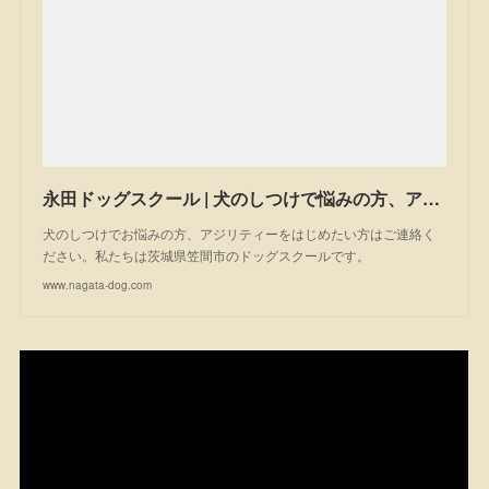
永田ドッグスクール | 犬のしつけで悩みの方、アジリティーを始めたい方は一度ご相談ください。私たちは茨城県笠間市のドッグスクールです。
犬のしつけでお悩みの方、アジリティーをはじめたい方はご連絡く
ださい。私たちは茨城県笠間市のドッグスクールです。
www.nagata-dog.com