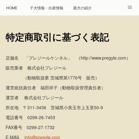
HOME
子犬情報・出産情報
親犬の紹介
見学申し込み・お問合せ
生命保障とサービス
特定商取引に基づく表記
遺伝疾患への取り組み
Instagram
アクセス
プレジール親睦会
特定商取引に基づく表記
店舗名 「プレジールケンネル」 （http://www.pregyle.com）
販売業者 株式会社プレジール
個人情報の取扱について
（動物取扱業 茨城県第1776号 販売）
運営統括責任者 福田祥子（動物取扱管理責任者）
運営者 株式会社プレジール
所在地 〒311-3436 茨城県小美玉市上玉里50-9
電話番号 0299-26-7453
FAX番号 0299-27-1732
E-MAIL
info@pregyle.com