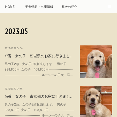
HOME
子犬情報・出産情報
親犬の紹介
見学申し込み・お問合せ
生命保障とサービス
2023
.
05
遺伝疾患への取り組み
Instagram
アクセス
プレジール親睦会
特定商取引に基づく表記
2023.05.27 04:36
47番 女の子 茨城県のお家に行きまし…
個人情報の取扱について
男の子2頭、女の子3頭販売します。 男の子
288,800円 女の子 408,800円 -----------------------
---------------------------------- ルーシーの子犬 詳…
2023.05.27 04:35
46番 女の子 東京都のお家に行きまし…
男の子2頭、女の子3頭販売します。 男の子
288,800円 女の子 408,800円 -----------------------
---------------------------------- ルーシーの子犬 詳…