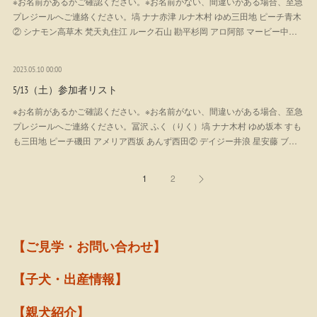
※お名前があるかご確認ください。※お名前がない、間違いがある場合、至急
プレジールへご連絡ください。塙 ナナ赤津 ルナ木村 ゆめ三田地 ピーチ青木
② シナモン高草木 梵天丸住江 ルーク石山 勘平杉岡 アロ阿部 マービー中…
2023.05.10 00:00
5/13（土）参加者リスト
※お名前があるかご確認ください。※お名前がない、間違いがある場合、至急
プレジールへご連絡ください。冨沢 ふく（りく）塙 ナナ木村 ゆめ坂本 すも
も三田地 ピーチ磯田 アメリア西坂 あんず西田② デイジー井浪 星安藤 ブ…
1
2
【ご見学・お問い合わせ】
【子犬・出産情報】
【親犬紹介】