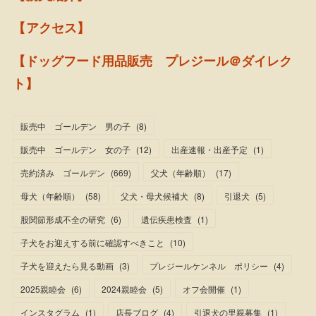
【アクセス】
【ドッグフード用品販売 プレジール＠ダイレク
ト】
販売中 ゴールデン 男の子
(
8
)
販売中 ゴールデン 女の子
(
12
)
出産速報・出産予定
(
1
)
売約済み ゴールデン
(
669
)
父犬（年齢順）
(
17
)
母犬（年齢順）
(
58
)
父犬・母犬候補犬
(
8
)
引退犬
(
5
)
股関節形成不全の研究
(
6
)
遺伝疾患検査
(
1
)
子犬をお迎えする前に確認すべきこと
(
10
)
子犬を迎えたら見る動画
(
3
)
プレジールケンネル ポリシー
(
4
)
2025親睦会
(
6
)
2024親睦会
(
5
)
オフ会開催
(
1
)
インスタグラム
(
1
)
店長ブログ
(
4
)
引退犬の里親募集
(
1
)