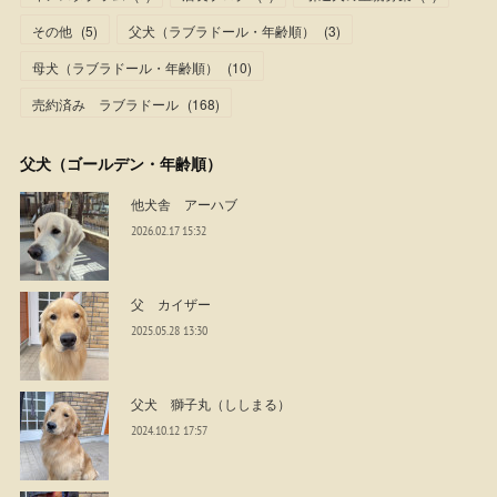
その他
(
5
)
父犬（ラブラドール・年齢順）
(
3
)
母犬（ラブラドール・年齢順）
(
10
)
売約済み ラブラドール
(
168
)
父犬（ゴールデン・年齢順）
他犬舎 アーハブ
2026.02.17 15:32
父 カイザー
2025.05.28 13:30
父犬 獅子丸（ししまる）
2024.10.12 17:57