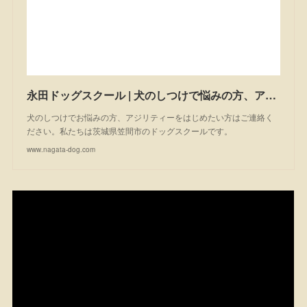
永田ドッグスクール | 犬のしつけで悩みの方、アジリティーを始めたい方は一度ご相談ください。私たちは茨城県笠間市のドッグスクールです。
犬のしつけでお悩みの方、アジリティーをはじめたい方はご連絡く
ださい。私たちは茨城県笠間市のドッグスクールです。
www.nagata-dog.com