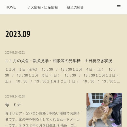
HOME
子犬情報・出産情報
親犬の紹介
見学申し込み・お問合せ
生命保障とサービス
2023
.
09
遺伝疾患への取り組み
Instagram
アクセス
プレジール親睦会
特定商取引に基づく表記
2023.09.28 02:22
１１月の犬舎・親犬見学・相談等の見学枠 土日祝空き状況
個人情報の取扱について
１１月 ３日（金祝） 10：30 / 13：30１１月 ４日（ 土 ） 10：
30 / 13：30１１月 ５日（ 日 ） 10：30 / 13：30１１月１１日（
土 ） 10：30 / 13：30１１月１２日（ 日 ） 10：30 / 13：30１…
2023.09.24 00:38
母 ミナ
母オリビア・父バロン性格：明るい性格でお調子
者です。家の中を明るくしてくれるムードメーカ
ーです。２０２２年６月２日生まれ 毛色 ゴ…