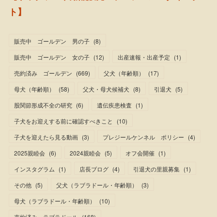
ト】
販売中 ゴールデン 男の子
(
8
)
販売中 ゴールデン 女の子
(
12
)
出産速報・出産予定
(
1
)
売約済み ゴールデン
(
669
)
父犬（年齢順）
(
17
)
母犬（年齢順）
(
58
)
父犬・母犬候補犬
(
8
)
引退犬
(
5
)
股関節形成不全の研究
(
6
)
遺伝疾患検査
(
1
)
子犬をお迎えする前に確認すべきこと
(
10
)
子犬を迎えたら見る動画
(
3
)
プレジールケンネル ポリシー
(
4
)
2025親睦会
(
6
)
2024親睦会
(
5
)
オフ会開催
(
1
)
インスタグラム
(
1
)
店長ブログ
(
4
)
引退犬の里親募集
(
1
)
その他
(
5
)
父犬（ラブラドール・年齢順）
(
3
)
母犬（ラブラドール・年齢順）
(
10
)
売約済み ラブラドール
(
168
)