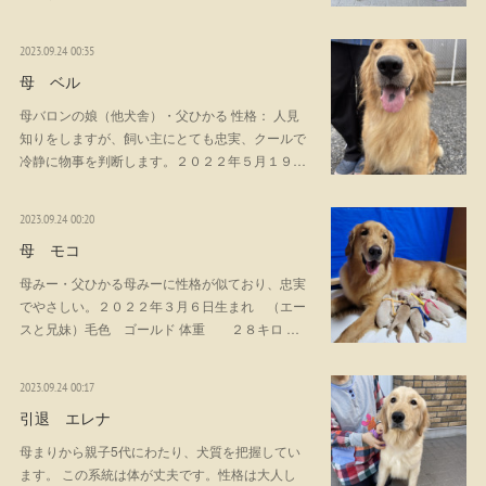
2023.09.24 00:35
母 ベル
母バロンの娘（他犬舎）・父ひかる 性格： 人見
知りをしますが、飼い主にとても忠実、クールで
冷静に物事を判断します。２０２２年５月１９…
2023.09.24 00:20
母 モコ
母みー・父ひかる母みーに性格が似ており、忠実
でやさしい。２０２２年３月６日生まれ （エー
スと兄妹）毛色 ゴールド 体重 ２８キロ …
2023.09.24 00:17
引退 エレナ
母まりから親子5代にわたり、犬質を把握してい
ます。 この系統は体が丈夫です。性格は大人し