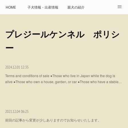
HOME
子犬情報・出産情報
親犬の紹介
見学申し込み・お問合せ
生命保障とサービス
プレジールケンネル ポリシ
遺伝疾患への取り組み
Instagram
アクセス
ー
プレジール親睦会
特定商取引に基づく表記
個人情報の取扱について
2024.12.01 12:35
Terms and conditions of sale ●Those who live in Japan while the dog is
alive ●Those who own a house, garden, or car ●Those who have a stable…
2021.12.04 06:25
前回の記事から変更が少しありますのでお知らせいたします。