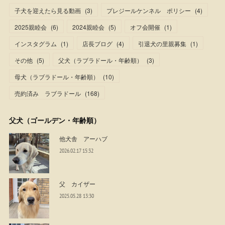
子犬を迎えたら見る動画
(
3
)
プレジールケンネル ポリシー
(
4
)
2025親睦会
(
6
)
2024親睦会
(
5
)
オフ会開催
(
1
)
インスタグラム
(
1
)
店長ブログ
(
4
)
引退犬の里親募集
(
1
)
その他
(
5
)
父犬（ラブラドール・年齢順）
(
3
)
母犬（ラブラドール・年齢順）
(
10
)
売約済み ラブラドール
(
168
)
父犬（ゴールデン・年齢順）
他犬舎 アーハブ
2026.02.17 15:32
父 カイザー
2025.05.28 13:30