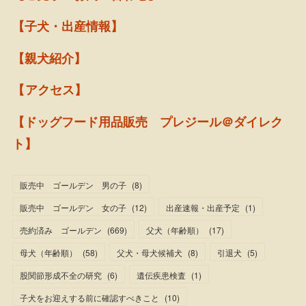
【子犬・出産情報】
【親犬紹介】
【アクセス】
【ドッグフード用品販売 プレジール＠ダイレク
ト】
販売中 ゴールデン 男の子
(
8
)
販売中 ゴールデン 女の子
(
12
)
出産速報・出産予定
(
1
)
売約済み ゴールデン
(
669
)
父犬（年齢順）
(
17
)
母犬（年齢順）
(
58
)
父犬・母犬候補犬
(
8
)
引退犬
(
5
)
股関節形成不全の研究
(
6
)
遺伝疾患検査
(
1
)
子犬をお迎えする前に確認すべきこと
(
10
)