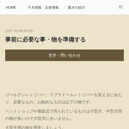
HOME
子犬情報・出産情報
親犬の紹介
見学申し込み・お問合せ
生命保障とサービス
2021.03.09 01:55
遺伝疾患への取り組み
Instagram
アクセス
事前に必要な事・物を準備する
プレジール親睦会
特定商取引に基づく表記
見学・問い合わせ
個人情報の取扱について
ゴールデンレトリバー、ラブラドールレトリバーを迎えるにあた
り、必要なもの、お勧めなものは以下の物です。
ペットショップや量販店で売られているものは小型犬、中型犬用
の物が多いので大型犬に合いません。
大型犬用の物を用意しましょう。