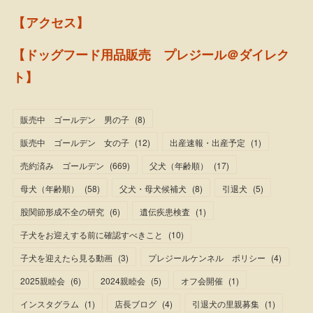
【アクセス】
【ドッグフード用品販売 プレジール＠ダイレク
ト】
販売中 ゴールデン 男の子
(
8
)
販売中 ゴールデン 女の子
(
12
)
出産速報・出産予定
(
1
)
売約済み ゴールデン
(
669
)
父犬（年齢順）
(
17
)
母犬（年齢順）
(
58
)
父犬・母犬候補犬
(
8
)
引退犬
(
5
)
股関節形成不全の研究
(
6
)
遺伝疾患検査
(
1
)
子犬をお迎えする前に確認すべきこと
(
10
)
子犬を迎えたら見る動画
(
3
)
プレジールケンネル ポリシー
(
4
)
2025親睦会
(
6
)
2024親睦会
(
5
)
オフ会開催
(
1
)
インスタグラム
(
1
)
店長ブログ
(
4
)
引退犬の里親募集
(
1
)