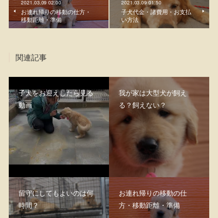
2021.03.09 02:00
2021.03.09 01:50
お連れ帰りの移動の仕方・
子犬代金・諸費用・お支払
移動距離・準備
い方法
関連記事
子犬をお迎えしたら見る
我が家は大型犬が飼え
動画
る？飼えない？
留守にしてもよいのは何
お連れ帰りの移動の仕
時間？
方・移動距離・準備