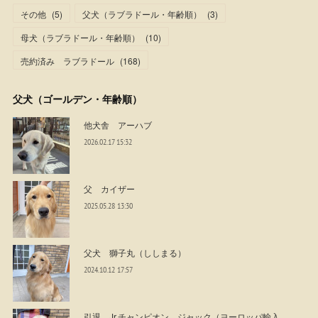
その他
(
5
)
父犬（ラブラドール・年齢順）
(
3
)
母犬（ラブラドール・年齢順）
(
10
)
売約済み ラブラドール
(
168
)
父犬（ゴールデン・年齢順）
他犬舎 アーハブ
2026.02.17 15:32
父 カイザー
2025.05.28 13:30
父犬 獅子丸（ししまる）
2024.10.12 17:57
引退 Jr.チャンピオン ジャック（ヨーロッパ輸入