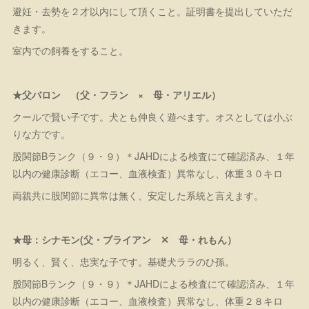
避妊・去勢を２才以内にして頂くこと。証明書を提出していただ
きます。
室内での飼養をすること。
★父バロン （父・フラン × 母・アリエル）
クールで賢い子です。犬とも仲良く遊べます。オスとしては小ぶ
りな方です。
股関節Bランク（９・９）＊JAHDによる検査にて確認済み、１年
以内の健康診断（エコー、血液検査）異常なし、体重３０キロ
両親共に股関節に異常は無く、安定した系統と言えます。
★母：シナモン(父・ブライアン ✕ 母・れもん）
明るく、賢く、忠実な子です。基礎犬ララのひ孫。
股関節Bランク（９・９）＊JAHDによる検査にて確認済み、１年
以内の健康診断（エコー、血液検査）異常なし、体重２８キロ