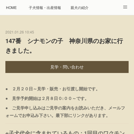
HOME
子犬情報・出産情報
親犬の紹介
見学申し込み・お問合せ
生命保障とサービス
2021.01.26 10:45
遺伝疾患への取り組み
Instagram
アクセス
147番 シナモンの子 神奈川県のお家に行
きました。
プレジール親睦会
特定商取引に基づく表記
個人情報の取扱について
見学・問い合わせ
● ２月２０日～見学・販売・お引渡し開始です。
● 見学予約開始は２月８日０:００～です。
● ご見学申し込みはご見学の案内をお読みいただき、メールフ
ォームでお申込み下さい。最下部にリンクがあります。
※子犬代金に含まれているもの：1回目のワクチン