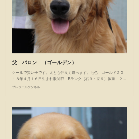
父 バロン （ゴールデン）
クールで賢い子です。犬とも仲良く遊べます。毛色 ゴールド２０
１８年４月１６日生まれ股関節 Bランク（右９・左９）体重 ２…
プレジールケンネル