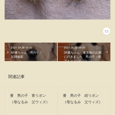
2021.05.28 04:33
2021.05.28 04:00
45番ちゃん（男の子）
36番ちゃん 東京都のお家
5/28撮影
に行きました 男の子（母
アイリス×父バロン）
関連記事
番 男の子 青リボン
番 男の子 紺リボン
（母なるみ 父ウィズ）
（母なるみ 父ウィズ）