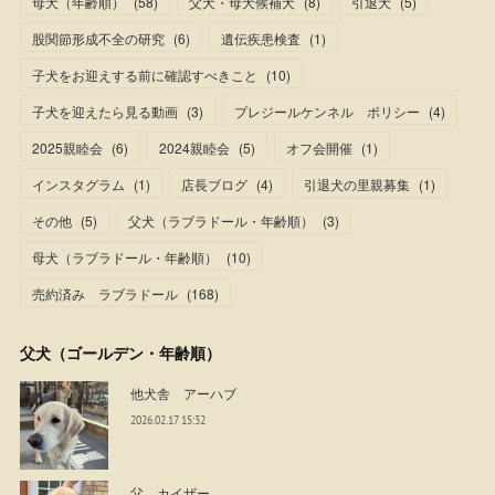
母犬（年齢順）
(
58
)
父犬・母犬候補犬
(
8
)
引退犬
(
5
)
股関節形成不全の研究
(
6
)
遺伝疾患検査
(
1
)
子犬をお迎えする前に確認すべきこと
(
10
)
子犬を迎えたら見る動画
(
3
)
プレジールケンネル ポリシー
(
4
)
2025親睦会
(
6
)
2024親睦会
(
5
)
オフ会開催
(
1
)
インスタグラム
(
1
)
店長ブログ
(
4
)
引退犬の里親募集
(
1
)
その他
(
5
)
父犬（ラブラドール・年齢順）
(
3
)
母犬（ラブラドール・年齢順）
(
10
)
売約済み ラブラドール
(
168
)
父犬（ゴールデン・年齢順）
他犬舎 アーハブ
2026.02.17 15:32
父 カイザー