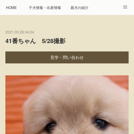
HOME
子犬情報・出産情報
親犬の紹介
見学申し込み・お問合せ
生命保障とサービス
2021.05.28 04:04
遺伝疾患への取り組み
Instagram
アクセス
41番ちゃん 5/28撮影
プレジール親睦会
特定商取引に基づく表記
見学・問い合わせ
個人情報の取扱について