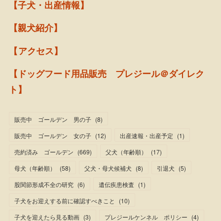
【子犬・出産情報】
【親犬紹介】
【アクセス】
【ドッグフード用品販売 プレジール＠ダイレク
ト】
販売中 ゴールデン 男の子
(
8
)
販売中 ゴールデン 女の子
(
12
)
出産速報・出産予定
(
1
)
売約済み ゴールデン
(
669
)
父犬（年齢順）
(
17
)
母犬（年齢順）
(
58
)
父犬・母犬候補犬
(
8
)
引退犬
(
5
)
股関節形成不全の研究
(
6
)
遺伝疾患検査
(
1
)
子犬をお迎えする前に確認すべきこと
(
10
)
子犬を迎えたら見る動画
(
3
)
プレジールケンネル ポリシー
(
4
)