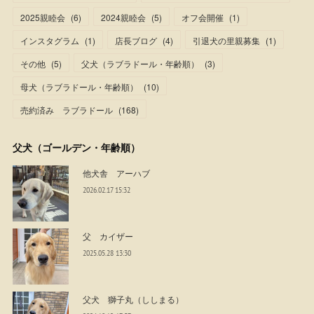
2025親睦会
(
6
)
2024親睦会
(
5
)
オフ会開催
(
1
)
インスタグラム
(
1
)
店長ブログ
(
4
)
引退犬の里親募集
(
1
)
その他
(
5
)
父犬（ラブラドール・年齢順）
(
3
)
母犬（ラブラドール・年齢順）
(
10
)
売約済み ラブラドール
(
168
)
父犬（ゴールデン・年齢順）
他犬舎 アーハブ
2026.02.17 15:32
父 カイザー
2025.05.28 13:30
父犬 獅子丸（ししまる）