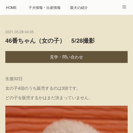
HOME
子犬情報・出産情報
親犬の紹介
見学申し込み・お問合せ
生命保障とサービス
2021.05.28 04:35
遺伝疾患への取り組み
Instagram
アクセス
46番ちゃん（女の子） 5/28撮影
プレジール親睦会
特定商取引に基づく表記
見学・問い合わせ
個人情報の取扱について
生後32日
女の子4頭のうち販売するのは3頭です。
どの子を販売するかはまだ決まっていません。