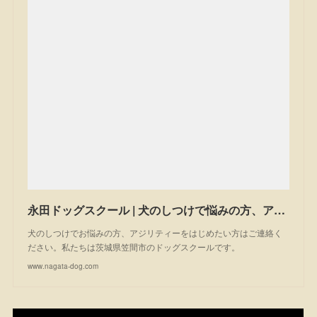
永田ドッグスクール | 犬のしつけで悩みの方、アジリティーを始めたい方は一度ご相談ください。私たちは茨城県笠間市のドッグスクールです。
犬のしつけでお悩みの方、アジリティーをはじめたい方はご連絡く
ださい。私たちは茨城県笠間市のドッグスクールです。
www.nagata-dog.com