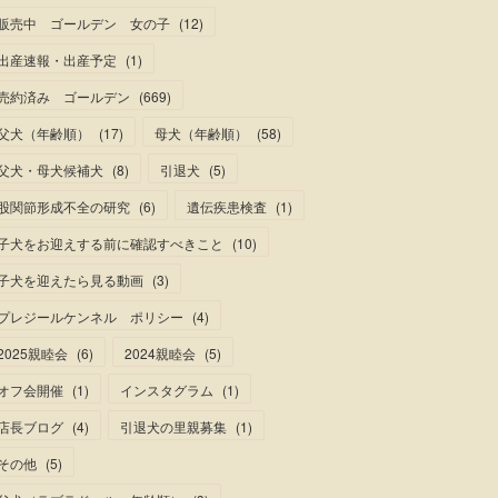
販売中 ゴールデン 女の子
(
12
)
出産速報・出産予定
(
1
)
売約済み ゴールデン
(
669
)
父犬（年齢順）
(
17
)
母犬（年齢順）
(
58
)
父犬・母犬候補犬
(
8
)
引退犬
(
5
)
股関節形成不全の研究
(
6
)
遺伝疾患検査
(
1
)
子犬をお迎えする前に確認すべきこと
(
10
)
子犬を迎えたら見る動画
(
3
)
プレジールケンネル ポリシー
(
4
)
2025親睦会
(
6
)
2024親睦会
(
5
)
オフ会開催
(
1
)
インスタグラム
(
1
)
店長ブログ
(
4
)
引退犬の里親募集
(
1
)
その他
(
5
)