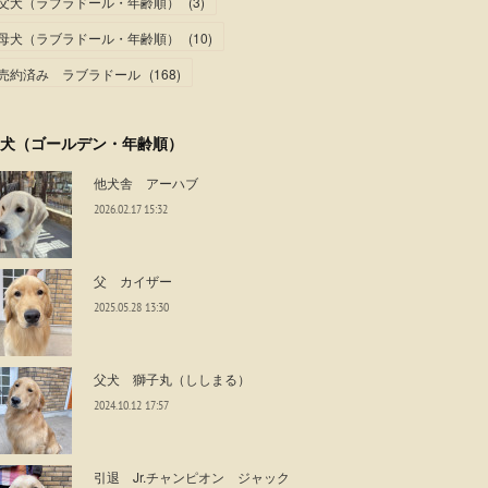
父犬（ラブラドール・年齢順）
(
3
)
母犬（ラブラドール・年齢順）
(
10
)
売約済み ラブラドール
(
168
)
犬（ゴールデン・年齢順）
他犬舎 アーハブ
2026.02.17 15:32
父 カイザー
2025.05.28 13:30
父犬 獅子丸（ししまる）
2024.10.12 17:57
引退 Jr.チャンピオン ジャック