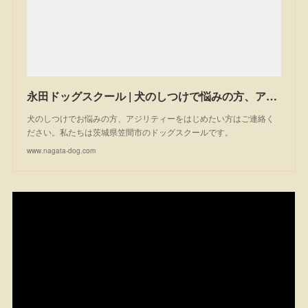
永田ドッグスクール | 犬のしつけで悩みの方、アジリティーを始めたい方は一度ご相談ください。私たちは茨城県笠間市のドッグスクールです。
犬のしつけでお悩みの方、アジリティーをはじめたい方はご連絡く
ださい。私たちは茨城県笠間市のドッグスクールです。
www.nagata-dog.com