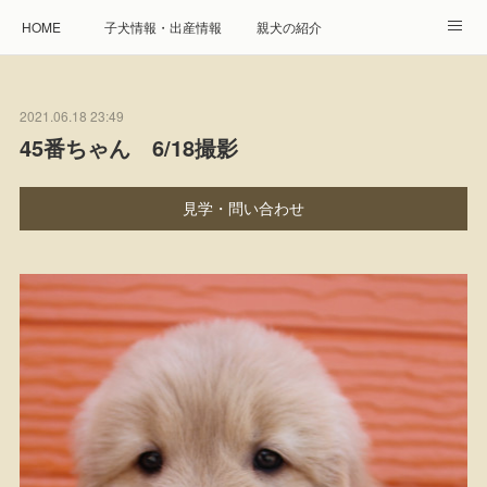
HOME
子犬情報・出産情報
親犬の紹介
見学申し込み・お問合せ
生命保障とサービス
2021.06.18 23:49
遺伝疾患への取り組み
Instagram
アクセス
45番ちゃん 6/18撮影
プレジール親睦会
特定商取引に基づく表記
見学・問い合わせ
個人情報の取扱について