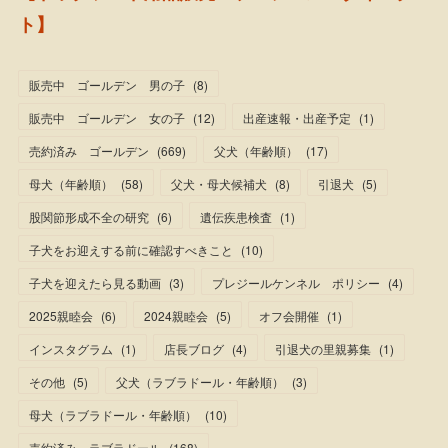
ト】
販売中 ゴールデン 男の子
(
8
)
販売中 ゴールデン 女の子
(
12
)
出産速報・出産予定
(
1
)
売約済み ゴールデン
(
669
)
父犬（年齢順）
(
17
)
母犬（年齢順）
(
58
)
父犬・母犬候補犬
(
8
)
引退犬
(
5
)
股関節形成不全の研究
(
6
)
遺伝疾患検査
(
1
)
子犬をお迎えする前に確認すべきこと
(
10
)
子犬を迎えたら見る動画
(
3
)
プレジールケンネル ポリシー
(
4
)
2025親睦会
(
6
)
2024親睦会
(
5
)
オフ会開催
(
1
)
インスタグラム
(
1
)
店長ブログ
(
4
)
引退犬の里親募集
(
1
)
その他
(
5
)
父犬（ラブラドール・年齢順）
(
3
)
母犬（ラブラドール・年齢順）
(
10
)
売約済み ラブラドール
(
168
)