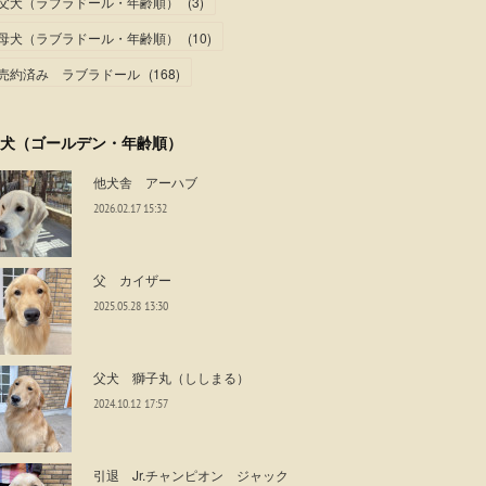
父犬（ラブラドール・年齢順）
(
3
)
母犬（ラブラドール・年齢順）
(
10
)
売約済み ラブラドール
(
168
)
犬（ゴールデン・年齢順）
他犬舎 アーハブ
2026.02.17 15:32
父 カイザー
2025.05.28 13:30
父犬 獅子丸（ししまる）
2024.10.12 17:57
引退 Jr.チャンピオン ジャック