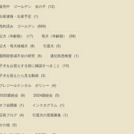
販売中 ゴールデン 女の子
(
12
)
出産速報・出産予定
(
1
)
売約済み ゴールデン
(
669
)
父犬（年齢順）
(
17
)
母犬（年齢順）
(
58
)
父犬・母犬候補犬
(
8
)
引退犬
(
5
)
股関節形成不全の研究
(
6
)
遺伝疾患検査
(
1
)
子犬をお迎えする前に確認すべきこと
(
10
)
子犬を迎えたら見る動画
(
3
)
プレジールケンネル ポリシー
(
4
)
2025親睦会
(
6
)
2024親睦会
(
5
)
オフ会開催
(
1
)
インスタグラム
(
1
)
店長ブログ
(
4
)
引退犬の里親募集
(
1
)
その他
(
5
)