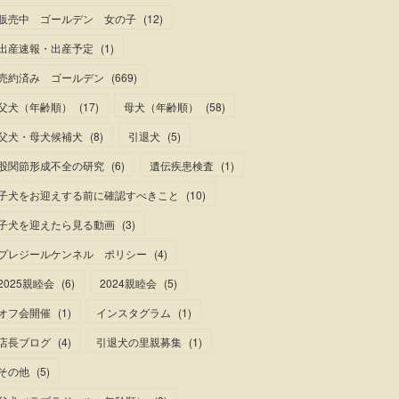
販売中 ゴールデン 女の子
(
12
)
出産速報・出産予定
(
1
)
売約済み ゴールデン
(
669
)
父犬（年齢順）
(
17
)
母犬（年齢順）
(
58
)
父犬・母犬候補犬
(
8
)
引退犬
(
5
)
股関節形成不全の研究
(
6
)
遺伝疾患検査
(
1
)
子犬をお迎えする前に確認すべきこと
(
10
)
子犬を迎えたら見る動画
(
3
)
プレジールケンネル ポリシー
(
4
)
2025親睦会
(
6
)
2024親睦会
(
5
)
オフ会開催
(
1
)
インスタグラム
(
1
)
店長ブログ
(
4
)
引退犬の里親募集
(
1
)
その他
(
5
)