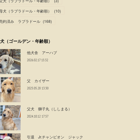
父犬（ラブラドール・年齢順）
(
3
)
母犬（ラブラドール・年齢順）
(
10
)
売約済み ラブラドール
(
168
)
犬（ゴールデン・年齢順）
他犬舎 アーハブ
2026.02.17 15:32
父 カイザー
2025.05.28 13:30
父犬 獅子丸（ししまる）
2024.10.12 17:57
引退 Jr.チャンピオン ジャック