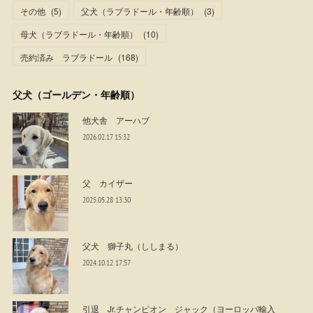
その他
(
5
)
父犬（ラブラドール・年齢順）
(
3
)
母犬（ラブラドール・年齢順）
(
10
)
売約済み ラブラドール
(
168
)
父犬（ゴールデン・年齢順）
他犬舎 アーハブ
2026.02.17 15:32
父 カイザー
2025.05.28 13:30
父犬 獅子丸（ししまる）
2024.10.12 17:57
引退 Jr.チャンピオン ジャック（ヨーロッパ輸入