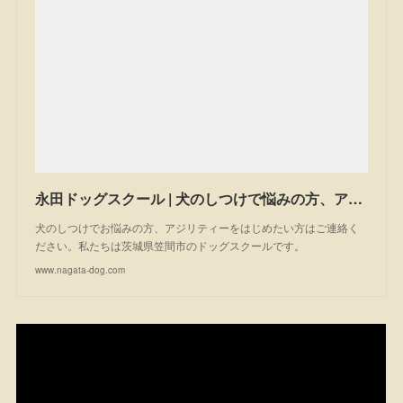
永田ドッグスクール | 犬のしつけで悩みの方、アジリティーを始めたい方は一度ご相談ください。私たちは茨城県笠間市のドッグスクールです。
犬のしつけでお悩みの方、アジリティーをはじめたい方はご連絡く
ださい。私たちは茨城県笠間市のドッグスクールです。
www.nagata-dog.com