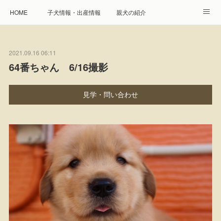
HOME
子犬情報・出産情報
親犬の紹介
見学申し込み・お問合せ
生命保障とサービス
2021.09.16 06:11
遺伝疾患への取り組み
Instagram
アクセス
64番ちゃん 6/16撮影
プレジール親睦会
特定商取引に基づく表記
見学・問い合わせ
個人情報の取扱について