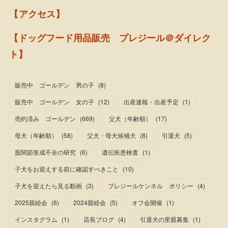
【アクセス】
【ドッグフード用品販売 プレジール＠ダイレク
ト】
販売中 ゴールデン 男の子
(
8
)
販売中 ゴールデン 女の子
(
12
)
出産速報・出産予定
(
1
)
売約済み ゴールデン
(
669
)
父犬（年齢順）
(
17
)
母犬（年齢順）
(
58
)
父犬・母犬候補犬
(
8
)
引退犬
(
5
)
股関節形成不全の研究
(
6
)
遺伝疾患検査
(
1
)
子犬をお迎えする前に確認すべきこと
(
10
)
子犬を迎えたら見る動画
(
3
)
プレジールケンネル ポリシー
(
4
)
2025親睦会
(
6
)
2024親睦会
(
5
)
オフ会開催
(
1
)
インスタグラム
(
1
)
店長ブログ
(
4
)
引退犬の里親募集
(
1
)