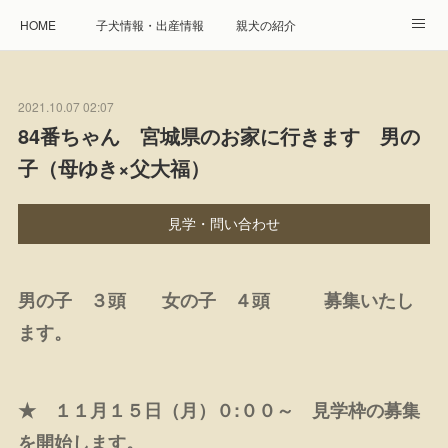
HOME
子犬情報・出産情報
親犬の紹介
見学申し込み・お問合せ
生命保障とサービス
2021.10.07 02:07
遺伝疾患への取り組み
Instagram
アクセス
84番ちゃん 宮城県のお家に行きます 男の
子（母ゆき×父大福）
プレジール親睦会
特定商取引に基づく表記
個人情報の取扱について
見学・問い合わせ
男の子 ３頭 女の子 ４頭 募集いたし
ます。
★ １１月１５日（月）０:００～ 見学枠の募集
を開始します。