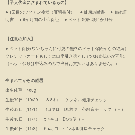
【子犬代金に含まれているもの】
● 1回目のワクチン接種（証明書付） ● 健康診断書 ● 血統証
明書 ● 6か月間の生命保証 ● ペット医療保険1か月分
【任意の加入】
● ペット保険(ワンちゃんに付属の無料のペット保険からの継続）
クレジットカードもしくは口座引き落としでのお支払いが可能。
（ペット保険は申込みのみで当日お支払いはありません。）
生まれてからの経歴
出生体重 480g
生後30日（10/29） 3.8キロ ケンネル健康チェック
生後33日（11/1） 4.3キロ Dr.検便・心雑音チェック （－）
生後40日（11/7） 5.4キロ Dr.検便（－）
生後40日（11/8） 5.4キロ ケンネル健康チェック