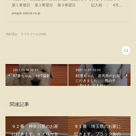
第１希望日 第２希望日 第３希望日 記入例 ： 4月…
pregyle.sakura.ne.jp
売約済み ラブラドール
(
168
)
2021.10.08 02:51
2021.10.07 02:05
67番ちゃん 10/7撮影
85番ちゃん 群馬県のお家
に行きました。 男の子
（母ゆき×父大福）
関連記事
９２番 神奈川県のお家
９１番 埼玉県のお家に
に行きます。イエロー女
行きます。ブラック女の