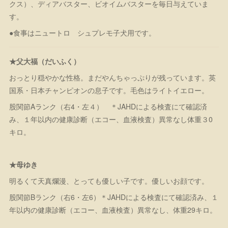
クス）、ディアバスター、ビオイムバスターを毎日与えていま
す。
●食事はニュートロ シュプレモ子犬用です。
★父大福（だいふく）
おっとり穏やかな性格。まだやんちゃっぷりが残っています。英
国系・日本チャンピオンの息子です。毛色はライトイエロー。
股関節Aランク（右4・左４） ＊JAHDによる検査にて確認済
み、１年以内の健康診断（エコー、血液検査）異常なし体重３0
キロ。
★母ゆき
明るくて天真爛漫、とっても優しい子です。優しいお顔です。
股関節Bランク（右6・左6）＊JAHDによる検査にて確認済み、１
年以内の健康診断（エコー、血液検査）異常なし、体重29キロ。