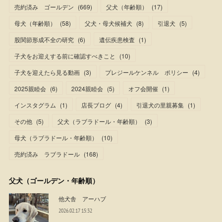
売約済み ゴールデン
(
669
)
父犬（年齢順）
(
17
)
母犬（年齢順）
(
58
)
父犬・母犬候補犬
(
8
)
引退犬
(
5
)
股関節形成不全の研究
(
6
)
遺伝疾患検査
(
1
)
子犬をお迎えする前に確認すべきこと
(
10
)
子犬を迎えたら見る動画
(
3
)
プレジールケンネル ポリシー
(
4
)
2025親睦会
(
6
)
2024親睦会
(
5
)
オフ会開催
(
1
)
インスタグラム
(
1
)
店長ブログ
(
4
)
引退犬の里親募集
(
1
)
その他
(
5
)
父犬（ラブラドール・年齢順）
(
3
)
母犬（ラブラドール・年齢順）
(
10
)
売約済み ラブラドール
(
168
)
父犬（ゴールデン・年齢順）
他犬舎 アーハブ
2026.02.17 15:32