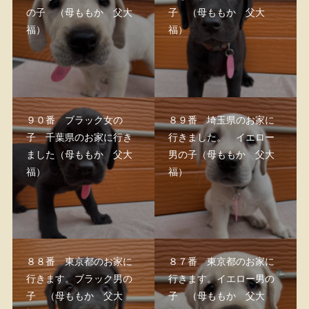
の子 （母ももか 父大
子 （母ももか 父大
福）
福）
９０番 ブラック女の
８９番 埼玉県のお家に
子 千葉県のお家に行き
行きました。 イエロー
ました（母ももか 父大
男の子（母ももか 父大
福）
福）
８８番 東京都のお家に
８７番 東京都のお家に
行きます。ブラック男の
行きます。イエロー男の
子 （母ももか 父大
子 （母ももか 父大