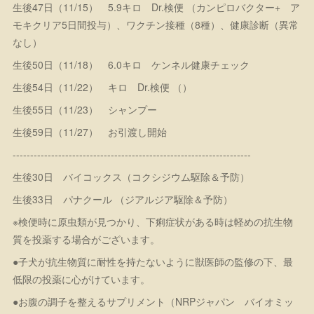
生後47日（11/15） 5.9キロ Dr.検便 （カンピロバクター+ ア
モキクリア5日間投与）、ワクチン接種（8種）、健康診断（異常
なし）
生後50日（11/18） 6.0キロ ケンネル健康チェック
生後54日（11/22） キロ Dr.検便 （）
生後55日（11/23） シャンプー
生後59日（11/27） お引渡し開始
--------------------------------------------------------------------
生後30日 バイコックス（コクシジウム駆除＆予防）
生後33日 パナクール （ジアルジア駆除＆予防）
※検便時に原虫類が見つかり、下痢症状がある時は軽めの抗生物
質を投薬する場合がございます。
●子犬が抗生物質に耐性を持たないように獣医師の監修の下、最
低限の投薬に心がけています。
●お腹の調子を整えるサプリメント（NRPジャパン バイオミッ