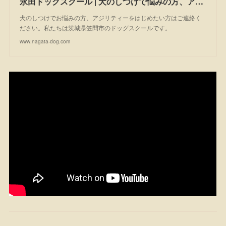
永田ドッグスクール | 犬のしつけで悩みの方、アジリティーを始めたい方は一度ご相談ください。私たちは茨城県笠間市のドッグスクールです。
犬のしつけでお悩みの方、アジリティーをはじめたい方はご連絡く
ださい。私たちは茨城県笠間市のドッグスクールです。
www.nagata-dog.com