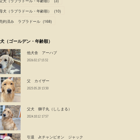
父犬（ラブラドール・年齢順）
(
3
)
母犬（ラブラドール・年齢順）
(
10
)
売約済み ラブラドール
(
168
)
犬（ゴールデン・年齢順）
他犬舎 アーハブ
2026.02.17 15:32
父 カイザー
2025.05.28 13:30
父犬 獅子丸（ししまる）
2024.10.12 17:57
引退 Jr.チャンピオン ジャック