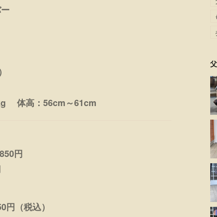
バー
父
）
g 体高：56cm～61cm
50円
円
50円（税込）