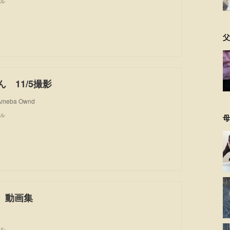
ル
父
ん 11/5撮影
 Ameba Ownd
ル
母
 動画集
ル