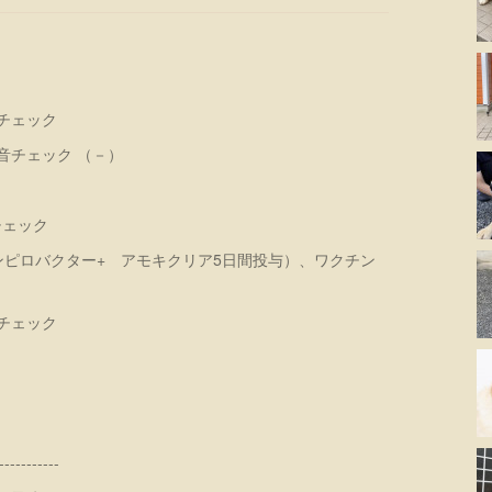
康チェック
雑音チェック （－）
チェック
 （カンピロバクター+ アモキクリア5日間投与）、ワクチン
康チェック
-----------