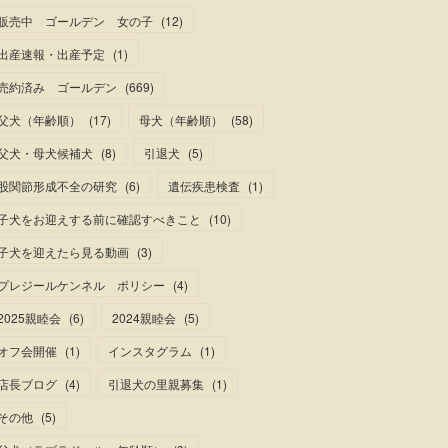
販売中 ゴールデン 女の子
(
12
)
出産速報・出産予定
(
1
)
売約済み ゴールデン
(
669
)
父犬（年齢順）
(
17
)
母犬（年齢順）
(
58
)
父犬・母犬候補犬
(
8
)
引退犬
(
5
)
股関節形成不全の研究
(
6
)
遺伝疾患検査
(
1
)
子犬をお迎えする前に確認すべきこと
(
10
)
子犬を迎えたら見る動画
(
3
)
プレジールケンネル ポリシー
(
4
)
2025親睦会
(
6
)
2024親睦会
(
5
)
オフ会開催
(
1
)
インスタグラム
(
1
)
店長ブログ
(
4
)
引退犬の里親募集
(
1
)
その他
(
5
)