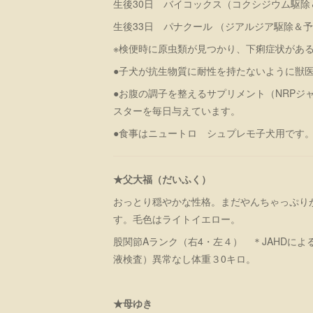
生後30日 バイコックス（コクシジウム駆除
生後33日 パナクール （ジアルジア駆除＆
※検便時に原虫類が見つかり、下痢症状があ
●子犬が抗生物質に耐性を持たないように獣
●お腹の調子を整えるサプリメント（NRPジ
スターを毎日与えています。
●食事はニュートロ シュプレモ子犬用です
★父大福（だいふく）
おっとり穏やかな性格。まだやんちゃっぷり
す。毛色はライトイエロー。
股関節Aランク（右4・左４） ＊JAHDに
液検査）異常なし体重３0キロ。
★母ゆき