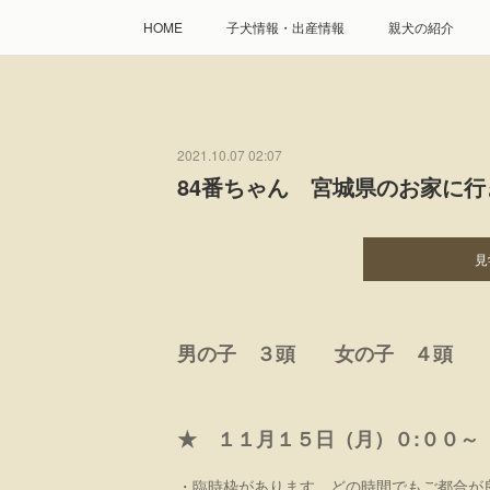
HOME
子犬情報・出産情報
親犬の紹介
2021.10.07 02:07
84番ちゃん 宮城県のお家に
見
男の子 ３頭 女の子 ４頭
★ １１月１５日（月）０:００～
・臨時枠があります。どの時間でもご都合が良