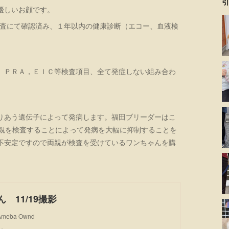
引
優しいお顔です。
る検査にて確認済み、１年以内の健康診断（エコー、血液検
、ＰＲＡ，ＥＩＣ等検査項目、全て発症しない組み合わ
りあう遺伝子によって発病します。福田ブリーダーはこ
両親を検査することによって発病を大幅に抑制することを
不安定ですので両親が検査を受けているワンちゃんを購
ん 11/19撮影
 Ameba Ownd