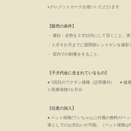
※クレジットカードお使いいただけます。
【販売の条件】
・ 避妊・去勢を２才以内にして頂くこと。
・１才６か月までに股関節レントゲンを撮影
・ 室内での飼養をすること。
【子犬代金に含まれているもの】
● 1回目のワクチン接種（証明書付） ● 健
ト医療保険1か月分
【任意の加入】
● ペット保険(ワンちゃんに付属の無料のペ
落としでのお支払いが可能。（ペット保険は