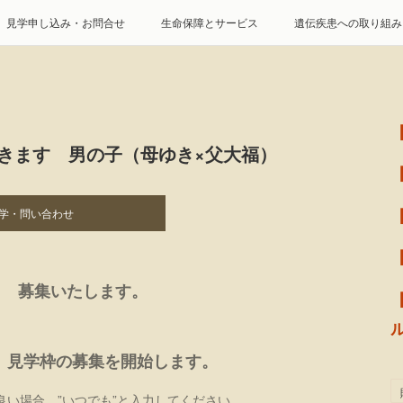
見学申し込み・お問合せ
生命保障とサービス
遺伝疾患への取り組み
特定商取引に基づく表記
個人情報の取扱について
行きます 男の子（母ゆき×父大福）
学・問い合わせ
 募集いたします。
 見学枠の募集を開始します。
い場合、”いつでも”と入力してください。