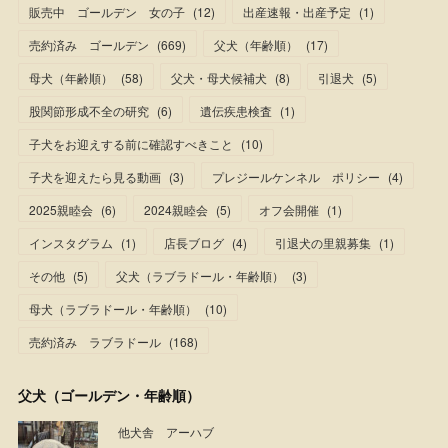
販売中 ゴールデン 女の子
(
12
)
出産速報・出産予定
(
1
)
売約済み ゴールデン
(
669
)
父犬（年齢順）
(
17
)
母犬（年齢順）
(
58
)
父犬・母犬候補犬
(
8
)
引退犬
(
5
)
股関節形成不全の研究
(
6
)
遺伝疾患検査
(
1
)
子犬をお迎えする前に確認すべきこと
(
10
)
子犬を迎えたら見る動画
(
3
)
プレジールケンネル ポリシー
(
4
)
2025親睦会
(
6
)
2024親睦会
(
5
)
オフ会開催
(
1
)
インスタグラム
(
1
)
店長ブログ
(
4
)
引退犬の里親募集
(
1
)
その他
(
5
)
父犬（ラブラドール・年齢順）
(
3
)
母犬（ラブラドール・年齢順）
(
10
)
売約済み ラブラドール
(
168
)
父犬（ゴールデン・年齢順）
他犬舎 アーハブ