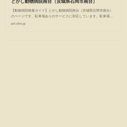
とがし動物病院南台（茨城県石岡市南台）
【動物病院検索ガイド】とがし動物病院南台（茨城県石岡市南台）
のページです。駐車場ありのサービスに対応しています。駐車場…
pet-clinic.jp