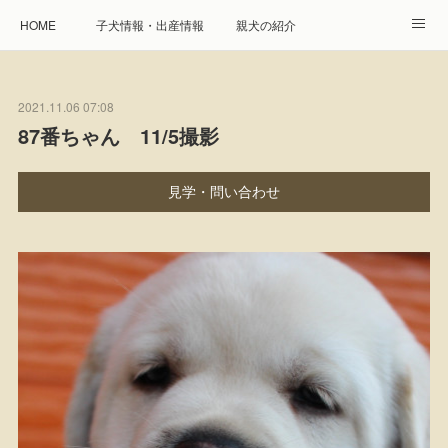
HOME
子犬情報・出産情報
親犬の紹介
見学申し込み・お問合せ
生命保障とサービス
2021.11.06 07:08
遺伝疾患への取り組み
Instagram
アクセス
87番ちゃん 11/5撮影
プレジール親睦会
特定商取引に基づく表記
見学・問い合わせ
個人情報の取扱について