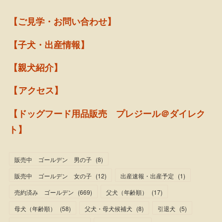
【ご見学・お問い合わせ】
【子犬・出産情報】
【親犬紹介】
【アクセス】
【ドッグフード用品販売 プレジール＠ダイレク
ト】
販売中 ゴールデン 男の子
(
8
)
販売中 ゴールデン 女の子
(
12
)
出産速報・出産予定
(
1
)
売約済み ゴールデン
(
669
)
父犬（年齢順）
(
17
)
母犬（年齢順）
(
58
)
父犬・母犬候補犬
(
8
)
引退犬
(
5
)