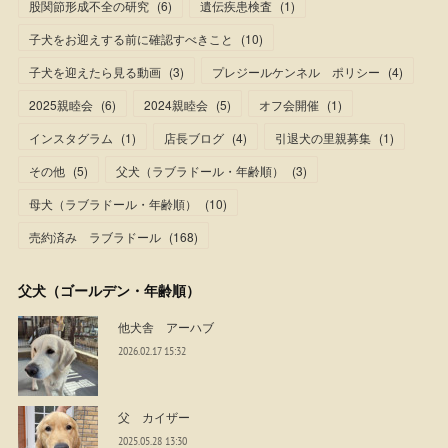
股関節形成不全の研究
(
6
)
遺伝疾患検査
(
1
)
子犬をお迎えする前に確認すべきこと
(
10
)
子犬を迎えたら見る動画
(
3
)
プレジールケンネル ポリシー
(
4
)
2025親睦会
(
6
)
2024親睦会
(
5
)
オフ会開催
(
1
)
インスタグラム
(
1
)
店長ブログ
(
4
)
引退犬の里親募集
(
1
)
その他
(
5
)
父犬（ラブラドール・年齢順）
(
3
)
母犬（ラブラドール・年齢順）
(
10
)
売約済み ラブラドール
(
168
)
父犬（ゴールデン・年齢順）
他犬舎 アーハブ
2026.02.17 15:32
父 カイザー
2025.05.28 13:30