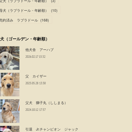
父犬（ラブラドール・年齢順）
(
3
)
母犬（ラブラドール・年齢順）
(
10
)
売約済み ラブラドール
(
168
)
犬（ゴールデン・年齢順）
他犬舎 アーハブ
2026.02.17 15:32
父 カイザー
2025.05.28 13:30
父犬 獅子丸（ししまる）
2024.10.12 17:57
引退 Jr.チャンピオン ジャック