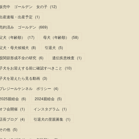
販売中 ゴールデン 女の子
(
12
)
出産速報・出産予定
(
1
)
売約済み ゴールデン
(
669
)
父犬（年齢順）
(
17
)
母犬（年齢順）
(
58
)
父犬・母犬候補犬
(
8
)
引退犬
(
5
)
股関節形成不全の研究
(
6
)
遺伝疾患検査
(
1
)
子犬をお迎えする前に確認すべきこと
(
10
)
子犬を迎えたら見る動画
(
3
)
プレジールケンネル ポリシー
(
4
)
2025親睦会
(
6
)
2024親睦会
(
5
)
オフ会開催
(
1
)
インスタグラム
(
1
)
店長ブログ
(
4
)
引退犬の里親募集
(
1
)
その他
(
5
)