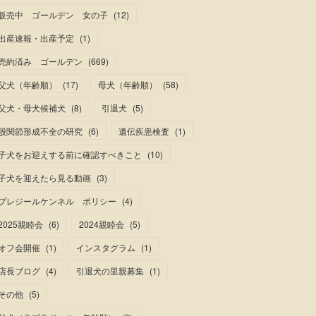
販売中 ゴールデン 女の子
(
12
)
出産速報・出産予定
(
1
)
売約済み ゴールデン
(
669
)
父犬（年齢順）
(
17
)
母犬（年齢順）
(
58
)
父犬・母犬候補犬
(
8
)
引退犬
(
5
)
股関節形成不全の研究
(
6
)
遺伝疾患検査
(
1
)
子犬をお迎えする前に確認すべきこと
(
10
)
子犬を迎えたら見る動画
(
3
)
プレジールケンネル ポリシー
(
4
)
2025親睦会
(
6
)
2024親睦会
(
5
)
オフ会開催
(
1
)
インスタグラム
(
1
)
店長ブログ
(
4
)
引退犬の里親募集
(
1
)
その他
(
5
)