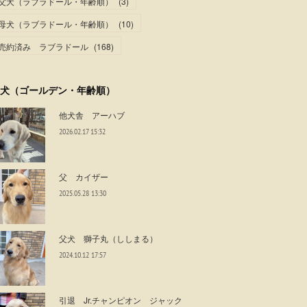
父犬（ラブラドール・年齢順）
(
3
)
母犬（ラブラドール・年齢順）
(
10
)
売約済み ラブラドール
(
168
)
犬（ゴールデン・年齢順）
他犬舎 アーハブ
2026.02.17 15:32
父 カイザー
2025.05.28 13:30
父犬 獅子丸（ししまる）
2024.10.12 17:57
引退 Jr.チャンピオン ジャック