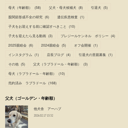
母犬（年齢順）
(
58
)
父犬・母犬候補犬
(
8
)
引退犬
(
5
)
股関節形成不全の研究
(
6
)
遺伝疾患検査
(
1
)
子犬をお迎えする前に確認すべきこと
(
10
)
子犬を迎えたら見る動画
(
3
)
プレジールケンネル ポリシー
(
4
)
2025親睦会
(
6
)
2024親睦会
(
5
)
オフ会開催
(
1
)
インスタグラム
(
1
)
店長ブログ
(
4
)
引退犬の里親募集
(
1
)
その他
(
5
)
父犬（ラブラドール・年齢順）
(
3
)
母犬（ラブラドール・年齢順）
(
10
)
売約済み ラブラドール
(
168
)
父犬（ゴールデン・年齢順）
他犬舎 アーハブ
2026.02.17 15:32