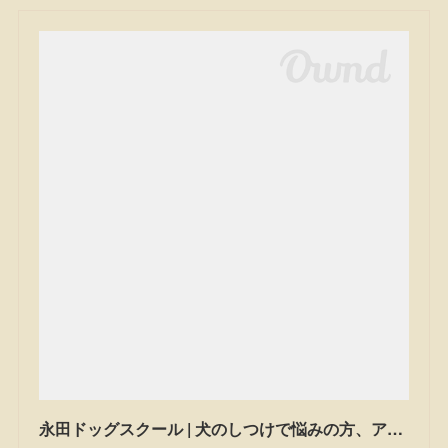
永田ドッグスクール | 犬のしつけで悩みの方、アジリティーを始めたい方は一度ご相談ください。私たちは茨城県笠間市のドッグスクールです。