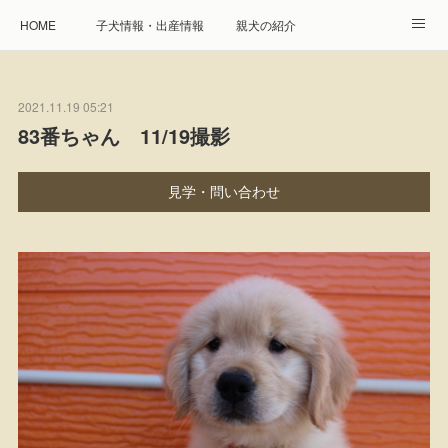
HOME
子犬情報・出産情報
親犬の紹介
見学申し込み・お問合せ
生命保障とサービス
2021.11.19 05:21
遺伝疾患への取り組み
Instagram
アクセス
83番ちゃん 11/19撮影
プレジール親睦会
特定商取引に基づく表記
見学・問い合わせ
個人情報の取扱について