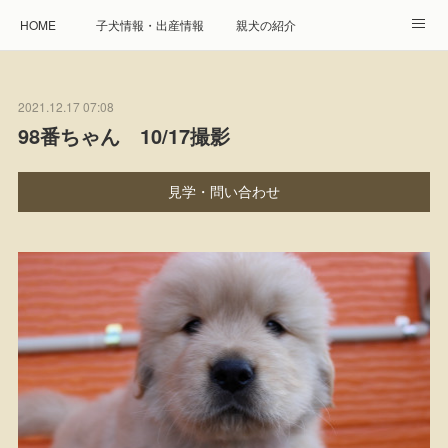
HOME
子犬情報・出産情報
親犬の紹介
見学申し込み・お問合せ
生命保障とサービス
2021.12.17 07:08
遺伝疾患への取り組み
Instagram
アクセス
98番ちゃん 10/17撮影
プレジール親睦会
特定商取引に基づく表記
見学・問い合わせ
個人情報の取扱について