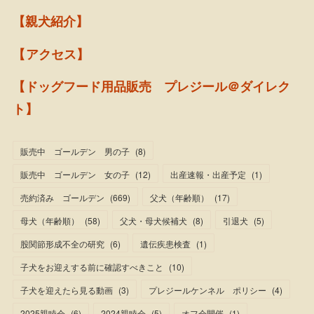
【親犬紹介】
【アクセス】
【ドッグフード用品販売 プレジール＠ダイレク
ト】
販売中 ゴールデン 男の子
(
8
)
販売中 ゴールデン 女の子
(
12
)
出産速報・出産予定
(
1
)
売約済み ゴールデン
(
669
)
父犬（年齢順）
(
17
)
母犬（年齢順）
(
58
)
父犬・母犬候補犬
(
8
)
引退犬
(
5
)
股関節形成不全の研究
(
6
)
遺伝疾患検査
(
1
)
子犬をお迎えする前に確認すべきこと
(
10
)
子犬を迎えたら見る動画
(
3
)
プレジールケンネル ポリシー
(
4
)
2025親睦会
(
6
)
2024親睦会
(
5
)
オフ会開催
(
1
)