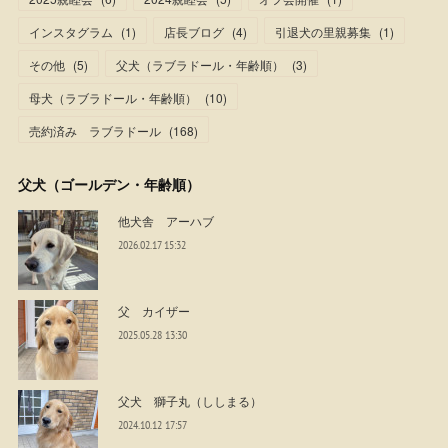
インスタグラム
(
1
)
店長ブログ
(
4
)
引退犬の里親募集
(
1
)
その他
(
5
)
父犬（ラブラドール・年齢順）
(
3
)
母犬（ラブラドール・年齢順）
(
10
)
売約済み ラブラドール
(
168
)
父犬（ゴールデン・年齢順）
他犬舎 アーハブ
2026.02.17 15:32
父 カイザー
2025.05.28 13:30
父犬 獅子丸（ししまる）
2024.10.12 17:57