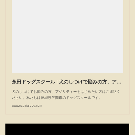
永田ドッグスクール | 犬のしつけで悩みの方、アジリティーを始めたい方は一度ご相談ください。私たちは茨城県笠間市のドッグスクールです。
犬のしつけでお悩みの方、アジリティーをはじめたい方はご連絡く
ださい。私たちは茨城県笠間市のドッグスクールです。
www.nagata-dog.com