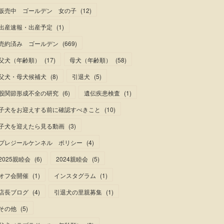
販売中 ゴールデン 女の子
(
12
)
出産速報・出産予定
(
1
)
売約済み ゴールデン
(
669
)
父犬（年齢順）
(
17
)
母犬（年齢順）
(
58
)
父犬・母犬候補犬
(
8
)
引退犬
(
5
)
股関節形成不全の研究
(
6
)
遺伝疾患検査
(
1
)
子犬をお迎えする前に確認すべきこと
(
10
)
子犬を迎えたら見る動画
(
3
)
プレジールケンネル ポリシー
(
4
)
2025親睦会
(
6
)
2024親睦会
(
5
)
オフ会開催
(
1
)
インスタグラム
(
1
)
店長ブログ
(
4
)
引退犬の里親募集
(
1
)
その他
(
5
)