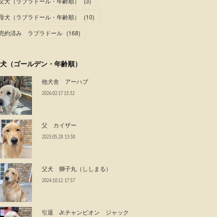
父犬（ラブラドール・年齢順）
(
3
)
母犬（ラブラドール・年齢順）
(
10
)
売約済み ラブラドール
(
168
)
犬（ゴールデン・年齢順）
他犬舎 アーハブ
2026.02.17 15:32
父 カイザー
2025.05.28 13:30
父犬 獅子丸（ししまる）
2024.10.12 17:57
引退 Jr.チャンピオン ジャック