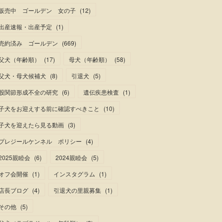
販売中 ゴールデン 女の子
(
12
)
出産速報・出産予定
(
1
)
売約済み ゴールデン
(
669
)
父犬（年齢順）
(
17
)
母犬（年齢順）
(
58
)
父犬・母犬候補犬
(
8
)
引退犬
(
5
)
股関節形成不全の研究
(
6
)
遺伝疾患検査
(
1
)
子犬をお迎えする前に確認すべきこと
(
10
)
子犬を迎えたら見る動画
(
3
)
プレジールケンネル ポリシー
(
4
)
2025親睦会
(
6
)
2024親睦会
(
5
)
オフ会開催
(
1
)
インスタグラム
(
1
)
店長ブログ
(
4
)
引退犬の里親募集
(
1
)
その他
(
5
)