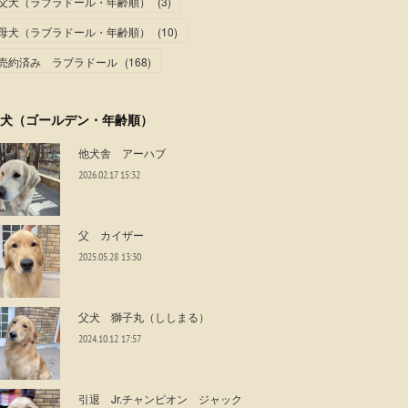
父犬（ラブラドール・年齢順）
(
3
)
母犬（ラブラドール・年齢順）
(
10
)
売約済み ラブラドール
(
168
)
犬（ゴールデン・年齢順）
他犬舎 アーハブ
2026.02.17 15:32
父 カイザー
2025.05.28 13:30
父犬 獅子丸（ししまる）
2024.10.12 17:57
引退 Jr.チャンピオン ジャック