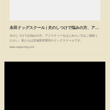
永田ドッグスクール | 犬のしつけで悩みの方、アジリティーを始めたい方は一度ご相談ください。私たちは茨城県笠間市のドッグスクールです。
犬のしつけでお悩みの方、アジリティーをはじめたい方はご連絡く
ださい。私たちは茨城県笠間市のドッグスクールです。
www.nagata-dog.com