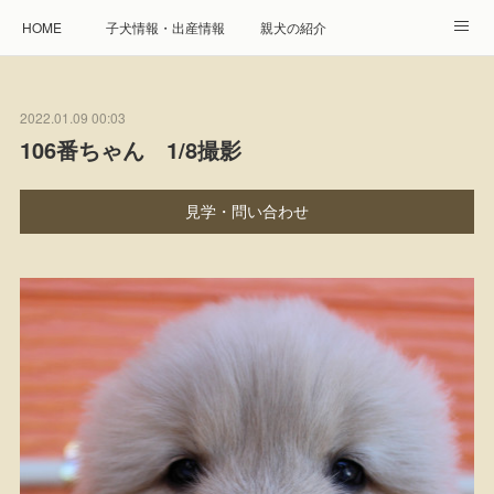
HOME
子犬情報・出産情報
親犬の紹介
見学申し込み・お問合せ
生命保障とサービス
2022.01.09 00:03
遺伝疾患への取り組み
Instagram
アクセス
106番ちゃん 1/8撮影
プレジール親睦会
特定商取引に基づく表記
見学・問い合わせ
個人情報の取扱について