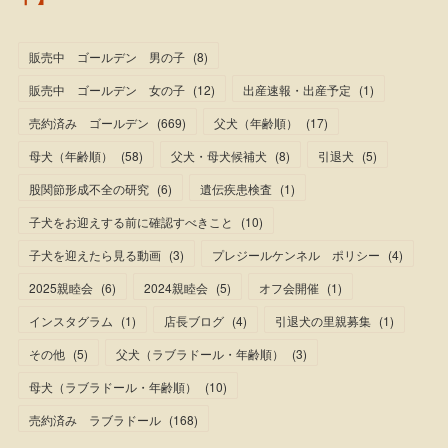
販売中 ゴールデン 男の子
(
8
)
販売中 ゴールデン 女の子
(
12
)
出産速報・出産予定
(
1
)
売約済み ゴールデン
(
669
)
父犬（年齢順）
(
17
)
母犬（年齢順）
(
58
)
父犬・母犬候補犬
(
8
)
引退犬
(
5
)
股関節形成不全の研究
(
6
)
遺伝疾患検査
(
1
)
子犬をお迎えする前に確認すべきこと
(
10
)
子犬を迎えたら見る動画
(
3
)
プレジールケンネル ポリシー
(
4
)
2025親睦会
(
6
)
2024親睦会
(
5
)
オフ会開催
(
1
)
インスタグラム
(
1
)
店長ブログ
(
4
)
引退犬の里親募集
(
1
)
その他
(
5
)
父犬（ラブラドール・年齢順）
(
3
)
母犬（ラブラドール・年齢順）
(
10
)
売約済み ラブラドール
(
168
)