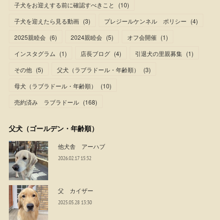
子犬をお迎えする前に確認すべきこと
(
10
)
子犬を迎えたら見る動画
(
3
)
プレジールケンネル ポリシー
(
4
)
2025親睦会
(
6
)
2024親睦会
(
5
)
オフ会開催
(
1
)
インスタグラム
(
1
)
店長ブログ
(
4
)
引退犬の里親募集
(
1
)
その他
(
5
)
父犬（ラブラドール・年齢順）
(
3
)
母犬（ラブラドール・年齢順）
(
10
)
売約済み ラブラドール
(
168
)
父犬（ゴールデン・年齢順）
他犬舎 アーハブ
2026.02.17 15:32
父 カイザー
2025.05.28 13:30