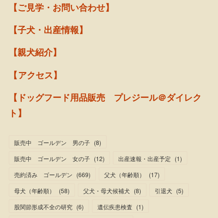
【ご見学・お問い合わせ】
【子犬・出産情報】
【親犬紹介】
【アクセス】
【ドッグフード用品販売 プレジール＠ダイレク
ト】
販売中 ゴールデン 男の子
(
8
)
販売中 ゴールデン 女の子
(
12
)
出産速報・出産予定
(
1
)
売約済み ゴールデン
(
669
)
父犬（年齢順）
(
17
)
母犬（年齢順）
(
58
)
父犬・母犬候補犬
(
8
)
引退犬
(
5
)
股関節形成不全の研究
(
6
)
遺伝疾患検査
(
1
)