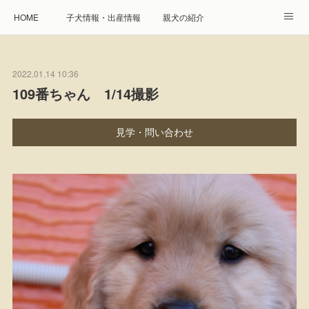
HOME
子犬情報・出産情報
親犬の紹介
見学申し込み・お問合せ
生命保障とサービス
2022.01.14 10:36
遺伝疾患への取り組み
Instagram
アクセス
109番ちゃん 1/14撮影
プレジール親睦会
特定商取引に基づく表記
見学・問い合わせ
個人情報の取扱について