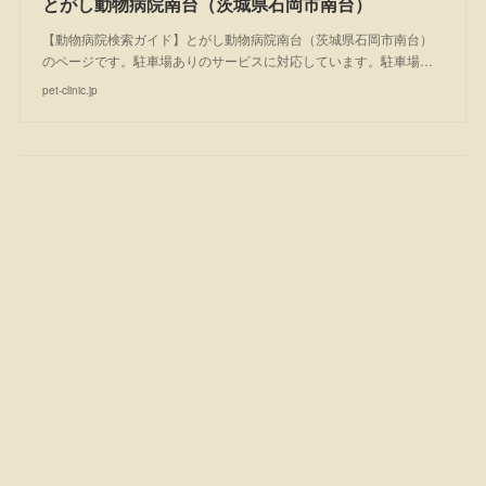
とがし動物病院南台（茨城県石岡市南台）
【動物病院検索ガイド】とがし動物病院南台（茨城県石岡市南台）
のページです。駐車場ありのサービスに対応しています。駐車場…
pet-clinic.jp