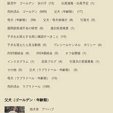
販売中 ゴールデン 女の子
(
12
)
出産速報・出産予定
(
1
)
売約済み ゴールデン
(
669
)
父犬（年齢順）
(
17
)
母犬（年齢順）
(
58
)
父犬・母犬候補犬
(
8
)
引退犬
(
5
)
股関節形成不全の研究
(
6
)
遺伝疾患検査
(
1
)
子犬をお迎えする前に確認すべきこと
(
10
)
子犬を迎えたら見る動画
(
3
)
プレジールケンネル ポリシー
(
4
)
2025親睦会
(
6
)
2024親睦会
(
5
)
オフ会開催
(
1
)
インスタグラム
(
1
)
店長ブログ
(
4
)
引退犬の里親募集
(
1
)
その他
(
5
)
父犬（ラブラドール・年齢順）
(
3
)
母犬（ラブラドール・年齢順）
(
10
)
売約済み ラブラドール
(
168
)
父犬（ゴールデン・年齢順）
他犬舎 アーハブ