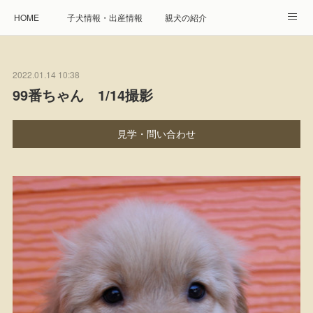
HOME
子犬情報・出産情報
親犬の紹介
見学申し込み・お問合せ
生命保障とサービス
2022.01.14 10:38
遺伝疾患への取り組み
Instagram
アクセス
99番ちゃん 1/14撮影
プレジール親睦会
特定商取引に基づく表記
見学・問い合わせ
個人情報の取扱について