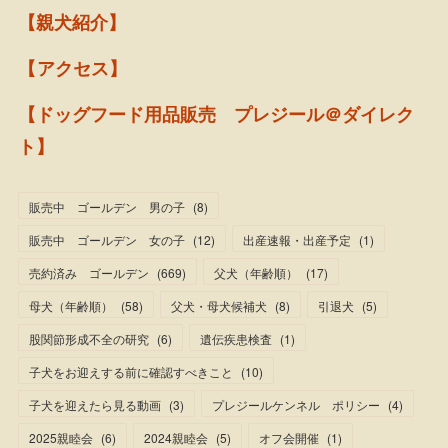
【親犬紹介】
【アクセス】
【ドッグフード用品販売 プレジール＠ダイレク
ト】
販売中 ゴールデン 男の子
(
8
)
販売中 ゴールデン 女の子
(
12
)
出産速報・出産予定
(
1
)
売約済み ゴールデン
(
669
)
父犬（年齢順）
(
17
)
母犬（年齢順）
(
58
)
父犬・母犬候補犬
(
8
)
引退犬
(
5
)
股関節形成不全の研究
(
6
)
遺伝疾患検査
(
1
)
子犬をお迎えする前に確認すべきこと
(
10
)
子犬を迎えたら見る動画
(
3
)
プレジールケンネル ポリシー
(
4
)
2025親睦会
(
6
)
2024親睦会
(
5
)
オフ会開催
(
1
)