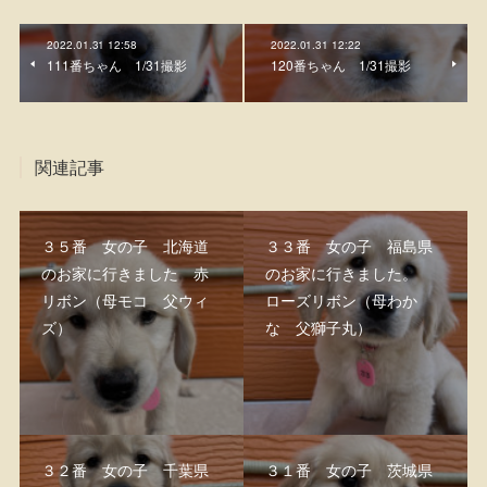
2022.01.31 12:58
2022.01.31 12:22
111番ちゃん 1/31撮影
120番ちゃん 1/31撮影
関連記事
３５番 女の子 北海道
３３番 女の子 福島県
のお家に行きました 赤
のお家に行きました。
リボン（母モコ 父ウィ
ローズリボン（母わか
ズ）
な 父獅子丸）
３２番 女の子 千葉県
３１番 女の子 茨城県