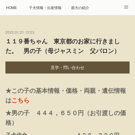
HOME
子犬情報・出産情報
親犬の紹介
見学申し込み・お問合せ
生命保障とサービス
2022.01.31 12:53
遺伝疾患への取り組み
Instagram
アクセス
１１９番ちゃん 東京都のお家に行きまし
た。 男の子（母ジャスミン 父バロン）
プレジール親睦会
特定商取引に基づく表記
個人情報の取扱について
見学・問い合わせ
★この子の基本情報・価格・両親・遺伝情報
は
こちら
★男の子 ４４４，６５０円（お引渡しの価
格）