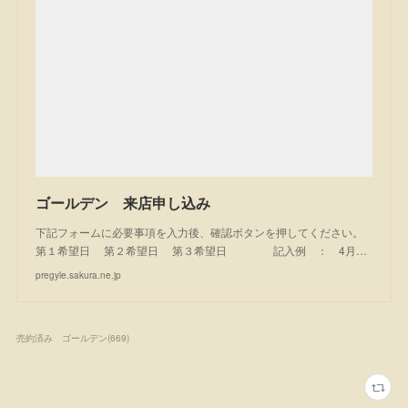
ゴールデン 来店申し込み
下記フォームに必要事項を入力後、確認ボタンを押してください。
第１希望日 第２希望日 第３希望日 記入例 ： 4月…
pregyle.sakura.ne.jp
売約済み ゴールデン
(
669
)