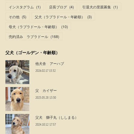
インスタグラム
(
1
)
店長ブログ
(
4
)
引退犬の里親募集
(
1
)
その他
(
5
)
父犬（ラブラドール・年齢順）
(
3
)
母犬（ラブラドール・年齢順）
(
10
)
売約済み ラブラドール
(
168
)
父犬（ゴールデン・年齢順）
他犬舎 アーハブ
2026.02.17 15:32
父 カイザー
2025.05.28 13:30
父犬 獅子丸（ししまる）
2024.10.12 17:57