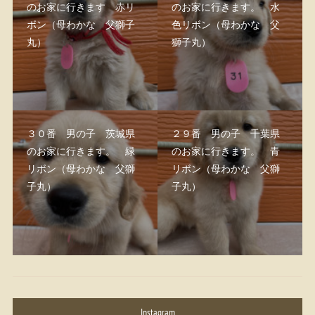
のお家に行きます 赤リ
のお家に行きます。 水
ボン（母わかな 父獅子
色リボン（母わかな 父
丸）
獅子丸）
３０番 男の子 茨城県
２９番 男の子 千葉県
のお家に行きます。 緑
のお家に行きます。 青
リボン（母わかな 父獅
リボン（母わかな 父獅
子丸）
子丸）
Instagram