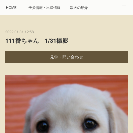
HOME
子犬情報・出産情報
親犬の紹介
見学申し込み・お問合せ
生命保障とサービス
2022.01.31 12:58
遺伝疾患への取り組み
Instagram
アクセス
111番ちゃん 1/31撮影
プレジール親睦会
特定商取引に基づく表記
見学・問い合わせ
個人情報の取扱について