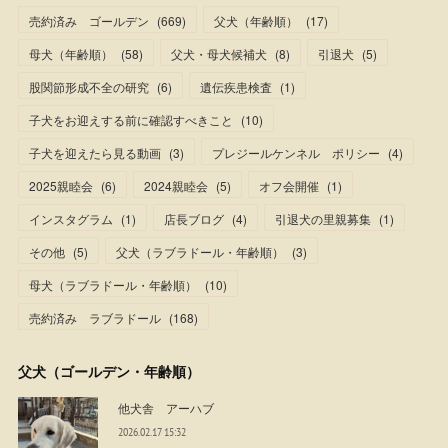
売約済み ゴールデン
(
669
)
父犬（年齢順）
(
17
)
母犬（年齢順）
(
58
)
父犬・母犬候補犬
(
8
)
引退犬
(
5
)
股関節形成不全の研究
(
6
)
遺伝疾患検査
(
1
)
子犬をお迎えする前に確認すべきこと
(
10
)
子犬を迎えたら見る動画
(
3
)
プレジールケンネル ポリシー
(
4
)
2025親睦会
(
6
)
2024親睦会
(
5
)
オフ会開催
(
1
)
インスタグラム
(
1
)
店長ブログ
(
4
)
引退犬の里親募集
(
1
)
その他
(
5
)
父犬（ラブラドール・年齢順）
(
3
)
母犬（ラブラドール・年齢順）
(
10
)
売約済み ラブラドール
(
168
)
父犬（ゴールデン・年齢順）
他犬舎 アーハブ
2026.02.17 15:32