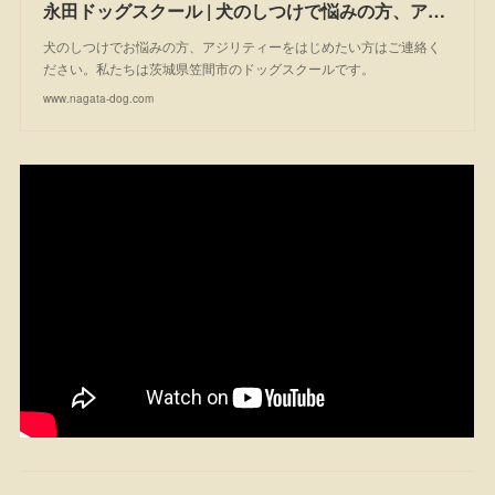
永田ドッグスクール | 犬のしつけで悩みの方、アジリティーを始めたい方は一度ご相談ください。私たちは茨城県笠間市のドッグスクールです。
犬のしつけでお悩みの方、アジリティーをはじめたい方はご連絡く
ださい。私たちは茨城県笠間市のドッグスクールです。
www.nagata-dog.com