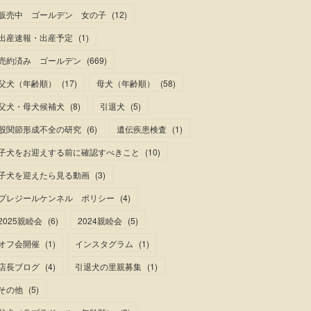
販売中 ゴールデン 女の子
(
12
)
出産速報・出産予定
(
1
)
売約済み ゴールデン
(
669
)
父犬（年齢順）
(
17
)
母犬（年齢順）
(
58
)
父犬・母犬候補犬
(
8
)
引退犬
(
5
)
股関節形成不全の研究
(
6
)
遺伝疾患検査
(
1
)
子犬をお迎えする前に確認すべきこと
(
10
)
子犬を迎えたら見る動画
(
3
)
プレジールケンネル ポリシー
(
4
)
2025親睦会
(
6
)
2024親睦会
(
5
)
オフ会開催
(
1
)
インスタグラム
(
1
)
店長ブログ
(
4
)
引退犬の里親募集
(
1
)
その他
(
5
)