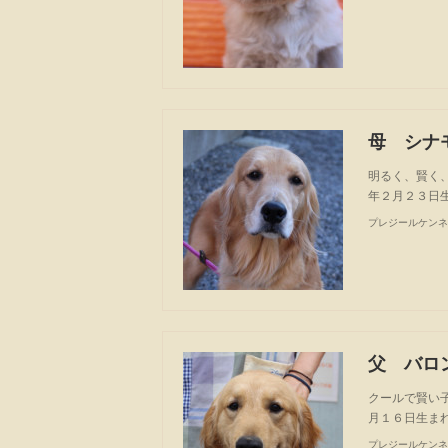
母 シナ
明るく、賢く
年２月２３日
プレジールケンネ
父 バロ
クールで賢い
月１６日生まれ
プレジールケンネ