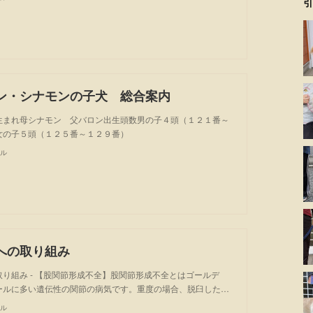
引
ン・シナモンの子犬 総合案内
生まれ母シナモン 父バロン出生頭数男の子４頭（１２１番～
女の子５頭（１２５番～１２９番）
ル
への取り組み
り組み - 【股関節形成不全】股関節形成不全とはゴールデ
ールに多い遺伝性の関節の病気です。重度の場合、脱臼した…
ル