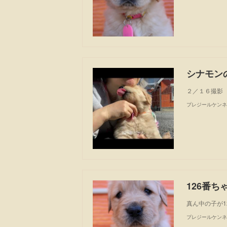
シナモン
２／１６撮影
プレジールケンネ
126番ち
真ん中の子が1
プレジールケンネ