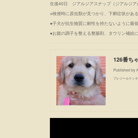
生後40日 ジアルジアスナップ（ジアルジア
※検便時に原虫類が見つかり、下痢症状があ
●子犬が抗生物質に耐性を持たないように最
●お腹の調子を整える整腸剤、タウリン補給
126番ち
Published by
プレジールケンネ