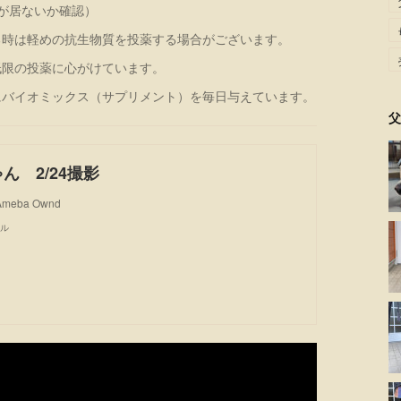
が居ないか確認）
る時は軽めの抗生物質を投薬する場合がございます。
低限の投薬に心がけています。
にバイオミックス（サプリメント）を毎日与えています。
父
ゃん 2/24撮影
 Ameba Ownd
ル