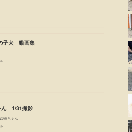
の子犬 動画集
ル
ゃん 1/31撮影
26番ちゃん
ル