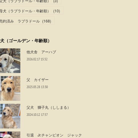
父犬（ラブラドール・年齢順）
(
3
)
母犬（ラブラドール・年齢順）
(
10
)
売約済み ラブラドール
(
168
)
犬（ゴールデン・年齢順）
他犬舎 アーハブ
2026.02.17 15:32
父 カイザー
2025.05.28 13:30
父犬 獅子丸（ししまる）
2024.10.12 17:57
引退 Jr.チャンピオン ジャック