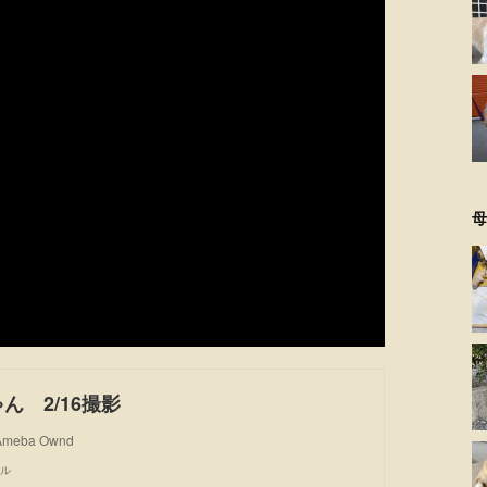
母
ゃん 2/16撮影
 Ameba Ownd
ル