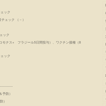
チェック
雑音チェック （－）
チェック
（トリコモナス+ フラジール5日間投与）、ワクチン接種（8
チェック
-----------
＆予防）
予防）