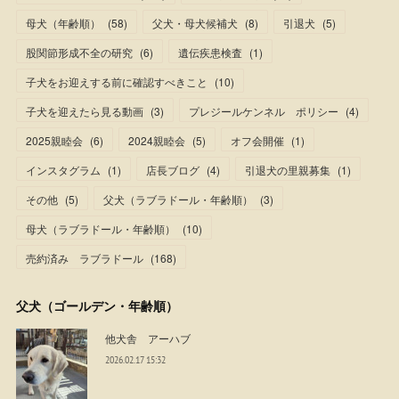
母犬（年齢順）
(
58
)
父犬・母犬候補犬
(
8
)
引退犬
(
5
)
股関節形成不全の研究
(
6
)
遺伝疾患検査
(
1
)
子犬をお迎えする前に確認すべきこと
(
10
)
子犬を迎えたら見る動画
(
3
)
プレジールケンネル ポリシー
(
4
)
2025親睦会
(
6
)
2024親睦会
(
5
)
オフ会開催
(
1
)
インスタグラム
(
1
)
店長ブログ
(
4
)
引退犬の里親募集
(
1
)
その他
(
5
)
父犬（ラブラドール・年齢順）
(
3
)
母犬（ラブラドール・年齢順）
(
10
)
売約済み ラブラドール
(
168
)
父犬（ゴールデン・年齢順）
他犬舎 アーハブ
2026.02.17 15:32