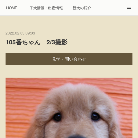
HOME
子犬情報・出産情報
親犬の紹介
見学申し込み・お問合せ
生命保障とサービス
2022.02.03 09:03
遺伝疾患への取り組み
Instagram
アクセス
105番ちゃん 2/3撮影
プレジール親睦会
特定商取引に基づく表記
見学・問い合わせ
個人情報の取扱について