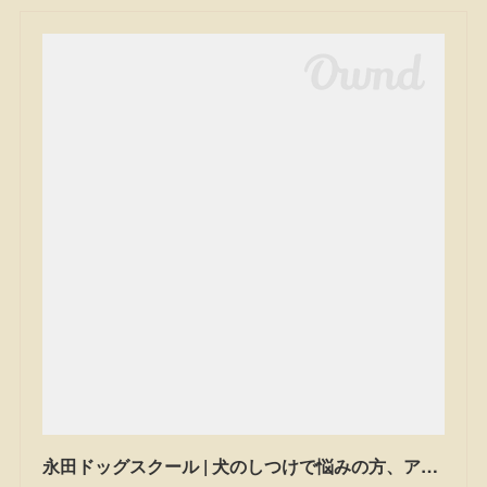
永田ドッグスクール | 犬のしつけで悩みの方、アジリティーを始めたい方は一度ご相談ください。私たちは茨城県笠間市のドッグスクールです。