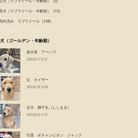
父犬（ラブラドール・年齢順）
(
3
)
母犬（ラブラドール・年齢順）
(
10
)
売約済み ラブラドール
(
168
)
犬（ゴールデン・年齢順）
他犬舎 アーハブ
2026.02.17 15:32
父 カイザー
2025.05.28 13:30
父犬 獅子丸（ししまる）
2024.10.12 17:57
引退 Jr.チャンピオン ジャック