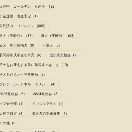
販売中 ゴールデン 女の子
(
12
)
出産速報・出産予定
(
1
)
売約済み ゴールデン
(
669
)
父犬（年齢順）
(
17
)
母犬（年齢順）
(
58
)
父犬・母犬候補犬
(
8
)
引退犬
(
5
)
股関節形成不全の研究
(
6
)
遺伝疾患検査
(
1
)
子犬をお迎えする前に確認すべきこと
(
10
)
子犬を迎えたら見る動画
(
3
)
プレジールケンネル ポリシー
(
4
)
2025親睦会
(
6
)
2024親睦会
(
5
)
オフ会開催
(
1
)
インスタグラム
(
1
)
店長ブログ
(
4
)
引退犬の里親募集
(
1
)
その他
(
5
)