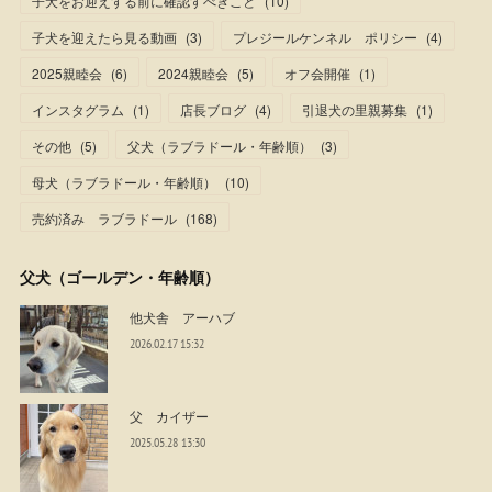
子犬をお迎えする前に確認すべきこと
(
10
)
子犬を迎えたら見る動画
(
3
)
プレジールケンネル ポリシー
(
4
)
2025親睦会
(
6
)
2024親睦会
(
5
)
オフ会開催
(
1
)
インスタグラム
(
1
)
店長ブログ
(
4
)
引退犬の里親募集
(
1
)
その他
(
5
)
父犬（ラブラドール・年齢順）
(
3
)
母犬（ラブラドール・年齢順）
(
10
)
売約済み ラブラドール
(
168
)
父犬（ゴールデン・年齢順）
他犬舎 アーハブ
2026.02.17 15:32
父 カイザー
2025.05.28 13:30