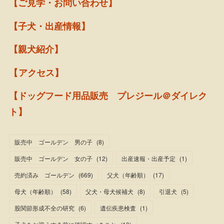
【ご見学・お問い合わせ】
【子犬・出産情報】
【親犬紹介】
【アクセス】
【ドッグフード用品販売 プレジール＠ダイレク
ト】
販売中 ゴールデン 男の子
(
8
)
販売中 ゴールデン 女の子
(
12
)
出産速報・出産予定
(
1
)
売約済み ゴールデン
(
669
)
父犬（年齢順）
(
17
)
母犬（年齢順）
(
58
)
父犬・母犬候補犬
(
8
)
引退犬
(
5
)
股関節形成不全の研究
(
6
)
遺伝疾患検査
(
1
)