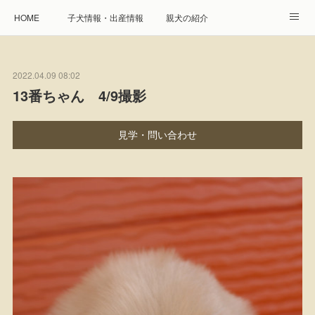
HOME
子犬情報・出産情報
親犬の紹介
見学申し込み・お問合せ
生命保障とサービス
2022.04.09 08:02
遺伝疾患への取り組み
Instagram
アクセス
13番ちゃん 4/9撮影
プレジール親睦会
特定商取引に基づく表記
見学・問い合わせ
個人情報の取扱について