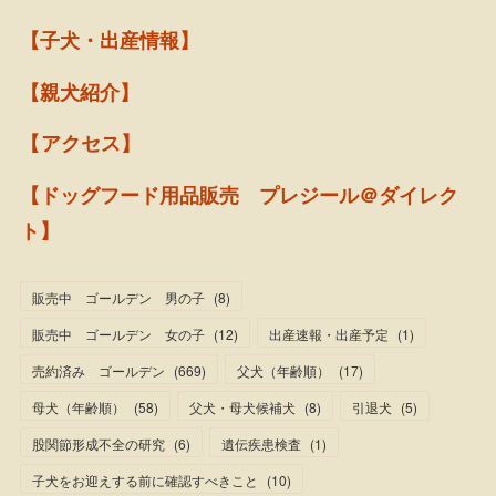
【子犬・出産情報】
【親犬紹介】
【アクセス】
【ドッグフード用品販売 プレジール＠ダイレク
ト】
販売中 ゴールデン 男の子
(
8
)
販売中 ゴールデン 女の子
(
12
)
出産速報・出産予定
(
1
)
売約済み ゴールデン
(
669
)
父犬（年齢順）
(
17
)
母犬（年齢順）
(
58
)
父犬・母犬候補犬
(
8
)
引退犬
(
5
)
股関節形成不全の研究
(
6
)
遺伝疾患検査
(
1
)
子犬をお迎えする前に確認すべきこと
(
10
)