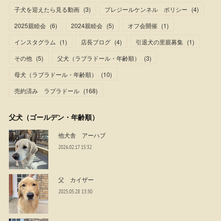
子犬を迎えたら見る動画
(
3
)
プレジールケンネル ポリシー
(
4
)
2025親睦会
(
6
)
2024親睦会
(
5
)
オフ会開催
(
1
)
インスタグラム
(
1
)
店長ブログ
(
4
)
引退犬の里親募集
(
1
)
その他
(
5
)
父犬（ラブラドール・年齢順）
(
3
)
母犬（ラブラドール・年齢順）
(
10
)
売約済み ラブラドール
(
168
)
父犬（ゴールデン・年齢順）
他犬舎 アーハブ
2026.02.17 15:32
父 カイザー
2025.05.28 13:30