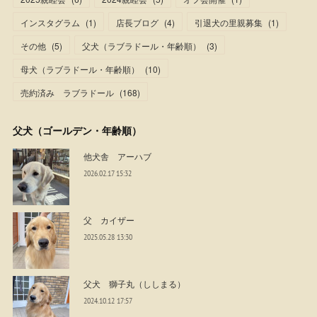
インスタグラム
(
1
)
店長ブログ
(
4
)
引退犬の里親募集
(
1
)
その他
(
5
)
父犬（ラブラドール・年齢順）
(
3
)
母犬（ラブラドール・年齢順）
(
10
)
売約済み ラブラドール
(
168
)
父犬（ゴールデン・年齢順）
他犬舎 アーハブ
2026.02.17 15:32
父 カイザー
2025.05.28 13:30
父犬 獅子丸（ししまる）
2024.10.12 17:57