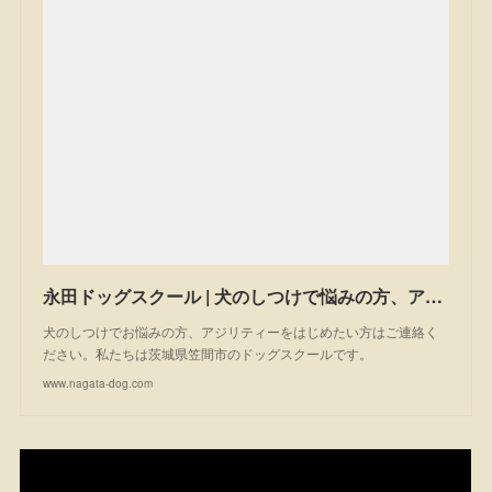
永田ドッグスクール | 犬のしつけで悩みの方、アジリティーを始めたい方は一度ご相談ください。私たちは茨城県笠間市のドッグスクールです。
犬のしつけでお悩みの方、アジリティーをはじめたい方はご連絡く
ださい。私たちは茨城県笠間市のドッグスクールです。
www.nagata-dog.com