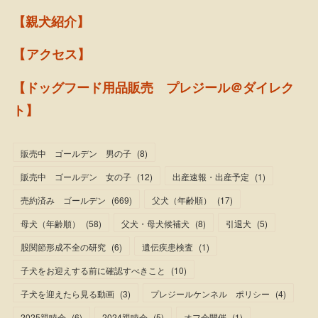
【親犬紹介】
【アクセス】
【ドッグフード用品販売 プレジール＠ダイレク
ト】
販売中 ゴールデン 男の子
(
8
)
販売中 ゴールデン 女の子
(
12
)
出産速報・出産予定
(
1
)
売約済み ゴールデン
(
669
)
父犬（年齢順）
(
17
)
母犬（年齢順）
(
58
)
父犬・母犬候補犬
(
8
)
引退犬
(
5
)
股関節形成不全の研究
(
6
)
遺伝疾患検査
(
1
)
子犬をお迎えする前に確認すべきこと
(
10
)
子犬を迎えたら見る動画
(
3
)
プレジールケンネル ポリシー
(
4
)
2025親睦会
(
6
)
2024親睦会
(
5
)
オフ会開催
(
1
)