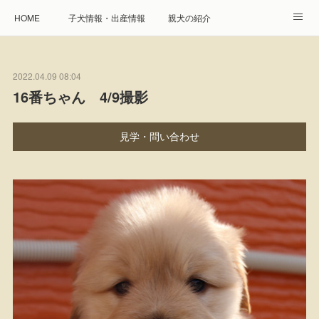
HOME
子犬情報・出産情報
親犬の紹介
見学申し込み・お問合せ
生命保障とサービス
2022.04.09 08:04
遺伝疾患への取り組み
Instagram
アクセス
16番ちゃん 4/9撮影
プレジール親睦会
特定商取引に基づく表記
見学・問い合わせ
個人情報の取扱について