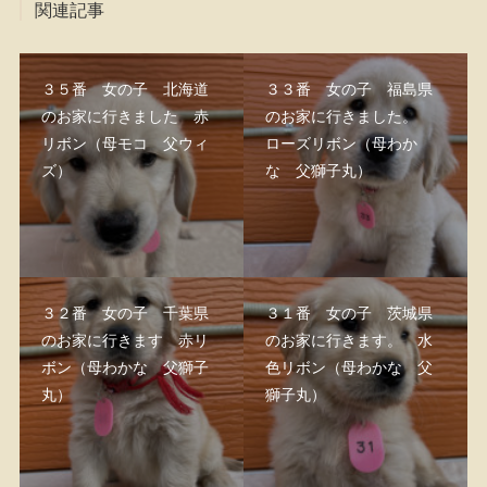
関連記事
３５番 女の子 北海道
３３番 女の子 福島県
のお家に行きました 赤
のお家に行きました。
リボン（母モコ 父ウィ
ローズリボン（母わか
ズ）
な 父獅子丸）
３２番 女の子 千葉県
３１番 女の子 茨城県
のお家に行きます 赤リ
のお家に行きます。 水
ボン（母わかな 父獅子
色リボン（母わかな 父
丸）
獅子丸）