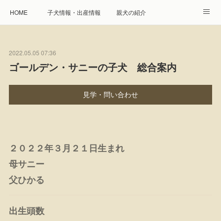
HOME
子犬情報・出産情報
親犬の紹介
見学申し込み・お問合せ
生命保障とサービス
2022.05.05 07:36
遺伝疾患への取り組み
Instagram
アクセス
ゴールデン・サニーの子犬 総合案内
プレジール親睦会
特定商取引に基づく表記
見学・問い合わせ
個人情報の取扱について
２０２２年３月２１日生まれ
母サニー
父ひかる
出生頭数