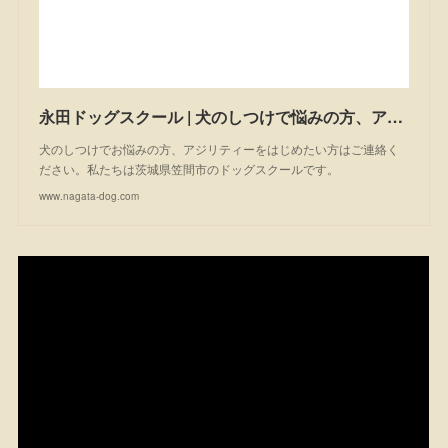
永田ドッグスクール | 犬のしつけで悩みの方、アジリティーを始めたい方は一度ご相談ください。私たちは茨城県笠間市のドッグスクールです。
犬のしつけでお悩みの方、アジリティーをはじめたい方はご連絡く
ださい。私たちは茨城県笠間市のドッグスクールです。
www.nagata-dog.com