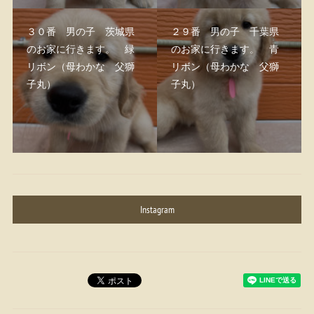
３０番 男の子 茨城県
２９番 男の子 千葉県
のお家に行きます。 緑
のお家に行きます。 青
リボン（母わかな 父獅
リボン（母わかな 父獅
子丸）
子丸）
Instagram