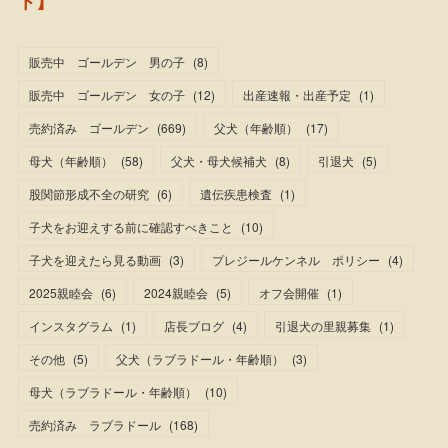
ト】
販売中 ゴールデン 男の子
(
8
)
販売中 ゴールデン 女の子
(
12
)
出産速報・出産予定
(
1
)
売約済み ゴールデン
(
669
)
父犬（年齢順）
(
17
)
母犬（年齢順）
(
58
)
父犬・母犬候補犬
(
8
)
引退犬
(
5
)
股関節形成不全の研究
(
6
)
遺伝疾患検査
(
1
)
子犬をお迎えする前に確認すべきこと
(
10
)
子犬を迎えたら見る動画
(
3
)
プレジールケンネル ポリシー
(
4
)
2025親睦会
(
6
)
2024親睦会
(
5
)
オフ会開催
(
1
)
インスタグラム
(
1
)
店長ブログ
(
4
)
引退犬の里親募集
(
1
)
その他
(
5
)
父犬（ラブラドール・年齢順）
(
3
)
母犬（ラブラドール・年齢順）
(
10
)
売約済み ラブラドール
(
168
)