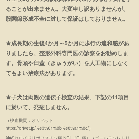
ることが出来ません。大変申し訳ありませんが、
股関節形成不全に対して保証はしておりません。
★成長期の生後4か月～5か月に歩行の違和感があ
りましたら、整形外科専門医の診察をお勧めしま
す。骨頭や臼蓋（きゅうがい）を人工物にしなく
てもよい治療法があります。
★子犬は両親の遺伝子検査の結果、下記の11項目
に於いて、発症しません。
（検査機関：オリベット
https://orivet.jp/%e3%81%8b%e8%a1%8c/）
神経セロイドリポフスチン症 NCL（CL症）（ゴールデンレトリ