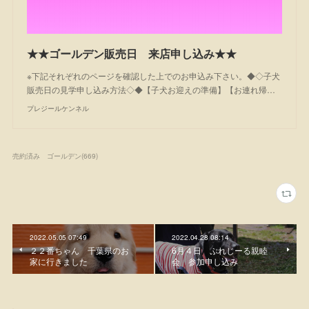
★★ゴールデン販売日 来店申し込み★★
※下記それぞれのページを確認した上でのお申込み下さい。◆◇子犬
販売日の見学申し込み方法◇◆【子犬お迎えの準備】【お連れ帰…
プレジールケンネル
売約済み ゴールデン
(
669
)
2022.05.05 07:49
2022.04.28 08:14
２２番ちゃん 千葉県のお
6月４日 ぷれじーる親睦
家に行きました
会 参加申し込み