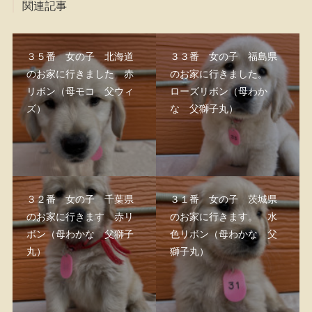
関連記事
３５番 女の子 北海道
３３番 女の子 福島県
のお家に行きました 赤
のお家に行きました。
リボン（母モコ 父ウィ
ローズリボン（母わか
ズ）
な 父獅子丸）
３２番 女の子 千葉県
３１番 女の子 茨城県
のお家に行きます 赤リ
のお家に行きます。 水
ボン（母わかな 父獅子
色リボン（母わかな 父
丸）
獅子丸）