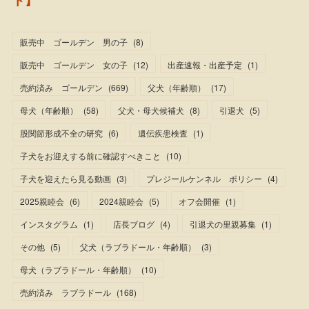
ト】
販売中 ゴールデン 男の子
(
8
)
販売中 ゴールデン 女の子
(
12
)
出産速報・出産予定
(
1
)
売約済み ゴールデン
(
669
)
父犬（年齢順）
(
17
)
母犬（年齢順）
(
58
)
父犬・母犬候補犬
(
8
)
引退犬
(
5
)
股関節形成不全の研究
(
6
)
遺伝疾患検査
(
1
)
子犬をお迎えする前に確認すべきこと
(
10
)
子犬を迎えたら見る動画
(
3
)
プレジールケンネル ポリシー
(
4
)
2025親睦会
(
6
)
2024親睦会
(
5
)
オフ会開催
(
1
)
インスタグラム
(
1
)
店長ブログ
(
4
)
引退犬の里親募集
(
1
)
その他
(
5
)
父犬（ラブラドール・年齢順）
(
3
)
母犬（ラブラドール・年齢順）
(
10
)
売約済み ラブラドール
(
168
)