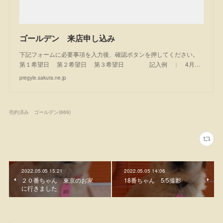
ゴールデン 来店申し込み
下記フォームに必要事項を入力後、確認ボタンを押してください。
第１希望日 第２希望日 第３希望日 記入例 ： 4月…
pregyle.sakura.ne.jp
売約済み ゴールデン
(
669
)
2022.05.05 15:21
2022.05.05 14:06
２０番ちゃん 東京のお家
18番ちゃん 5/5撮影
に行きました