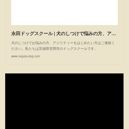
永田ドッグスクール | 犬のしつけで悩みの方、アジリティーを始めたい方は一度ご相談ください。私たちは茨城県笠間市のドッグスクールです。
犬のしつけでお悩みの方、アジリティーをはじめたい方はご連絡く
ださい。私たちは茨城県笠間市のドッグスクールです。
www.nagata-dog.com