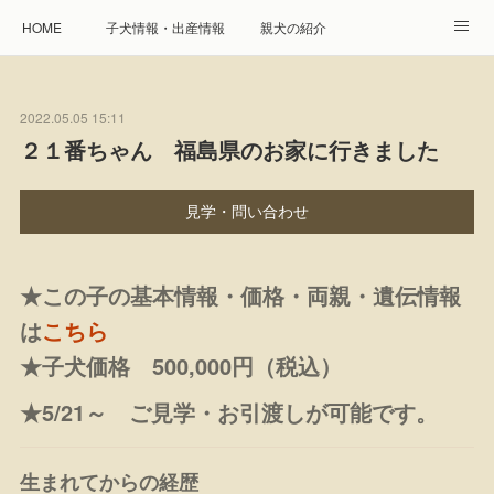
HOME
子犬情報・出産情報
親犬の紹介
見学申し込み・お問合せ
生命保障とサービス
2022.05.05 15:11
遺伝疾患への取り組み
Instagram
アクセス
２１番ちゃん 福島県のお家に行きました
プレジール親睦会
特定商取引に基づく表記
見学・問い合わせ
個人情報の取扱について
★この子の基本情報・価格・両親・遺伝情報
は
こちら
★子犬価格 500,000円（税込）
★5/21～ ご見学・お引渡しが可能です。
生まれてからの経歴