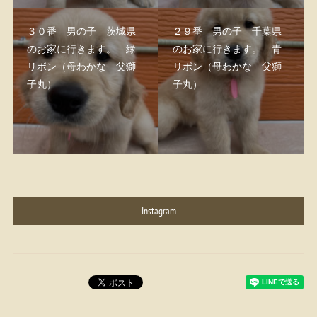
３０番 男の子 茨城県
２９番 男の子 千葉県
のお家に行きます。 緑
のお家に行きます。 青
リボン（母わかな 父獅
リボン（母わかな 父獅
子丸）
子丸）
Instagram