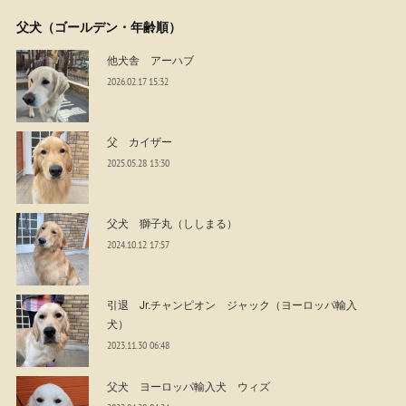
父犬（ゴールデン・年齢順）
他犬舎 アーハブ
2026.02.17 15:32
父 カイザー
2025.05.28 13:30
父犬 獅子丸（ししまる）
2024.10.12 17:57
引退 Jr.チャンピオン ジャック（ヨーロッパ輸入
犬）
2023.11.30 06:48
父犬 ヨーロッパ輸入犬 ウィズ