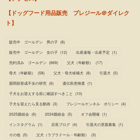
【ドッグフード用品販売 プレジール＠ダイレク
ト】
販売中 ゴールデン 男の子
(
8
)
販売中 ゴールデン 女の子
(
12
)
出産速報・出産予定
(
1
)
売約済み ゴールデン
(
669
)
父犬（年齢順）
(
17
)
母犬（年齢順）
(
58
)
父犬・母犬候補犬
(
8
)
引退犬
(
5
)
股関節形成不全の研究
(
6
)
遺伝疾患検査
(
1
)
子犬をお迎えする前に確認すべきこと
(
10
)
子犬を迎えたら見る動画
(
3
)
プレジールケンネル ポリシー
(
4
)
2025親睦会
(
6
)
2024親睦会
(
5
)
オフ会開催
(
1
)
インスタグラム
(
1
)
店長ブログ
(
4
)
引退犬の里親募集
(
1
)
その他
(
5
)
父犬（ラブラドール・年齢順）
(
3
)