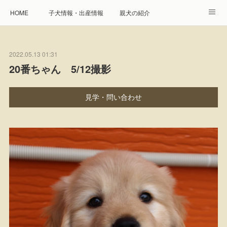
HOME
子犬情報・出産情報
親犬の紹介
見学申し込み・お問合せ
生命保障とサービス
2022.05.13 01:31
遺伝疾患への取り組み
Instagram
アクセス
20番ちゃん 5/12撮影
プレジール親睦会
特定商取引に基づく表記
見学・問い合わせ
個人情報の取扱について