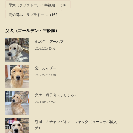
母犬（ラブラドール・年齢順）
(
10
)
売約済み ラブラドール
(
168
)
父犬（ゴールデン・年齢順）
他犬舎 アーハブ
2026.02.17 15:32
父 カイザー
2025.05.28 13:30
父犬 獅子丸（ししまる）
2024.10.12 17:57
引退 Jr.チャンピオン ジャック（ヨーロッパ輸入
犬）