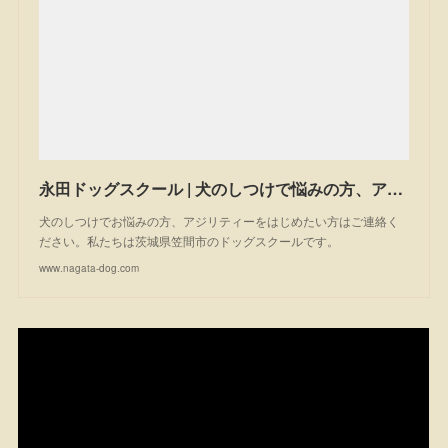
永田ドッグスクール | 犬のしつけで悩みの方、アジリティーを始めたい方は一度ご相談ください。私たちは茨城県笠間市のドッグスクールです。
犬のしつけでお悩みの方、アジリティーをはじめたい方はご連絡く
ださい。私たちは茨城県笠間市のドッグスクールです。
www.nagata-dog.com