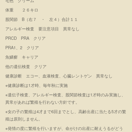
毛色 クリーム
体重 ２６キロ
股関節 B（右７ ・ 左４）合計１１
アレルギー検査 要注意項目 異常なし
PRCD PRA クリア
PRA1、2 クリア
魚鱗癬 キャリア
他の遺伝検査 クリア
健康診断 エコー、血液検査、心臓レントゲン 異常なし
※健康診断は1才時、毎年秋に実施
※遺伝子検査、アレルギー検査、股関節検査は1才時のみ実施し、
異常があれば繁殖を行わない方針です。
※女の子の繁殖は4才まで6回までとし、高齢出産に当たる5才の繁
殖は原則しません。
※発情の度に繁殖を行いますが、命がけの出産に耐えうるがどう