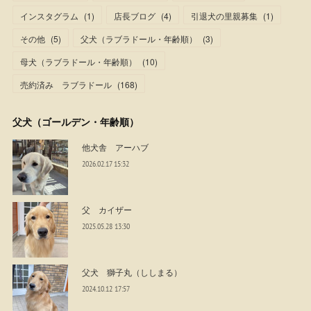
インスタグラム
(
1
)
店長ブログ
(
4
)
引退犬の里親募集
(
1
)
その他
(
5
)
父犬（ラブラドール・年齢順）
(
3
)
母犬（ラブラドール・年齢順）
(
10
)
売約済み ラブラドール
(
168
)
父犬（ゴールデン・年齢順）
他犬舎 アーハブ
2026.02.17 15:32
父 カイザー
2025.05.28 13:30
父犬 獅子丸（ししまる）
2024.10.12 17:57