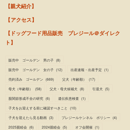
【親犬紹介】
【アクセス】
【ドッグフード用品販売 プレジール＠ダイレク
ト】
販売中 ゴールデン 男の子
(
8
)
販売中 ゴールデン 女の子
(
12
)
出産速報・出産予定
(
1
)
売約済み ゴールデン
(
669
)
父犬（年齢順）
(
17
)
母犬（年齢順）
(
58
)
父犬・母犬候補犬
(
8
)
引退犬
(
5
)
股関節形成不全の研究
(
6
)
遺伝疾患検査
(
1
)
子犬をお迎えする前に確認すべきこと
(
10
)
子犬を迎えたら見る動画
(
3
)
プレジールケンネル ポリシー
(
4
)
2025親睦会
(
6
)
2024親睦会
(
5
)
オフ会開催
(
1
)