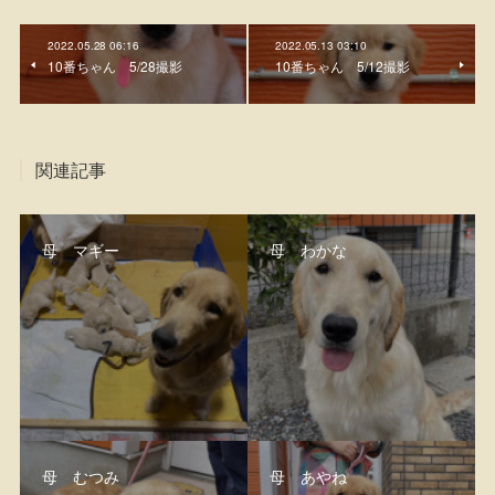
2022.05.28 06:16
2022.05.13 03:10
10番ちゃん 5/28撮影
10番ちゃん 5/12撮影
関連記事
母 マギー
母 わかな
母 むつみ
母 あやね