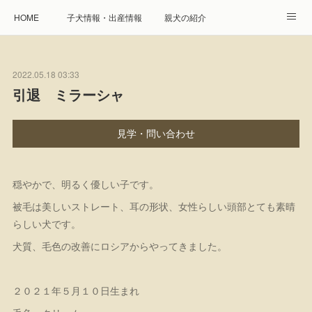
HOME
子犬情報・出産情報
親犬の紹介
見学申し込み・お問合せ
生命保障とサービス
2022.05.18 03:33
遺伝疾患への取り組み
Instagram
アクセス
引退 ミラーシャ
プレジール親睦会
特定商取引に基づく表記
見学・問い合わせ
個人情報の取扱について
穏やかで、明るく優しい子です。
被毛は美しいストレート、耳の形状、女性らしい頭部とても素晴
らしい犬です。
犬質、毛色の改善にロシアからやってきました。
２０２１年５月１０日生まれ