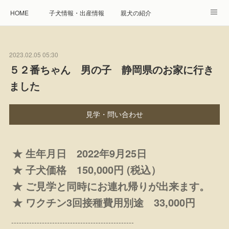
HOME
子犬情報・出産情報
親犬の紹介
見学申し込み・お問合せ
生命保障とサービス
2023.02.05 05:30
遺伝疾患への取り組み
Instagram
アクセス
５２番ちゃん 男の子 静岡県のお家に行き
ました
プレジール親睦会
特定商取引に基づく表記
個人情報の取扱について
見学・問い合わせ
★ 生年月日 2022年9月25日
★ 子犬価格 150,000円 (税込）
★ ご見学と同時にお連れ帰りが出来ます。
★ ワクチン3回接種費用別途 33,000円
------------------------------------------------