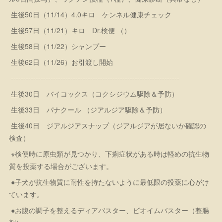
生後50日（11/14）4.0キロ ケンネル健康チェック
生後57日（11/21）キロ Dr.検便 （）
生後58日（11/22）シャンプー
生後62日（11/26）お引渡し開始
--------------------------------------------------------------------
生後30日 バイコックス（コクシジウム駆除＆予防）
生後33日 パナクール （ジアルジア駆除＆予防）
生後40日 ジアルジアスナップ（ジアルジアが居ないか確認の
検査）
※検便時に原虫類が見つかり、下痢症状がある時は軽めの抗生物
質を投薬する場合がございます。
●子犬が抗生物質に耐性を持たないように最低限の投薬に心がけ
ています。
●お腹の調子を整えるディアバスター、ビオイムバスター（整腸