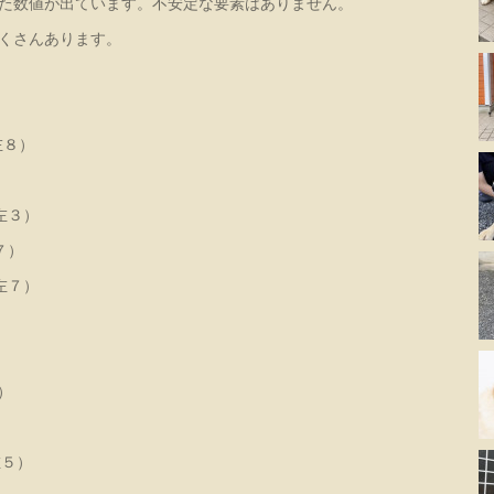
た数値が出ています。不安定な要素はありません。
くさんあります。
８）
左３）
７）
左７）
）
５）