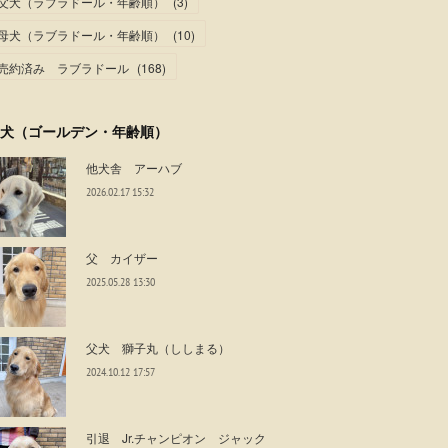
父犬（ラブラドール・年齢順）
(
3
)
母犬（ラブラドール・年齢順）
(
10
)
売約済み ラブラドール
(
168
)
犬（ゴールデン・年齢順）
他犬舎 アーハブ
2026.02.17 15:32
父 カイザー
2025.05.28 13:30
父犬 獅子丸（ししまる）
2024.10.12 17:57
引退 Jr.チャンピオン ジャック