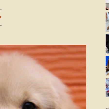
--
✉
--