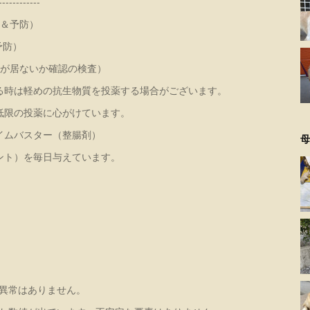
-------------
除＆予防）
予防）
アが居ないか確認の検査）
る時は軽めの抗生物質を投薬する場合がございます。
低限の投薬に心がけています。
イムバスター（整腸剤）
母
ント）を毎日与えています。
異常はありません。