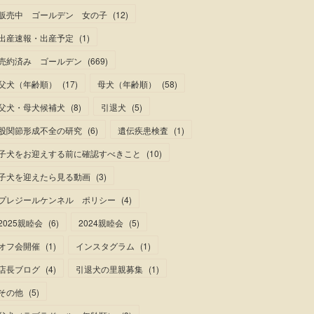
販売中 ゴールデン 女の子
(
12
)
出産速報・出産予定
(
1
)
売約済み ゴールデン
(
669
)
父犬（年齢順）
(
17
)
母犬（年齢順）
(
58
)
父犬・母犬候補犬
(
8
)
引退犬
(
5
)
股関節形成不全の研究
(
6
)
遺伝疾患検査
(
1
)
子犬をお迎えする前に確認すべきこと
(
10
)
子犬を迎えたら見る動画
(
3
)
プレジールケンネル ポリシー
(
4
)
2025親睦会
(
6
)
2024親睦会
(
5
)
オフ会開催
(
1
)
インスタグラム
(
1
)
店長ブログ
(
4
)
引退犬の里親募集
(
1
)
その他
(
5
)