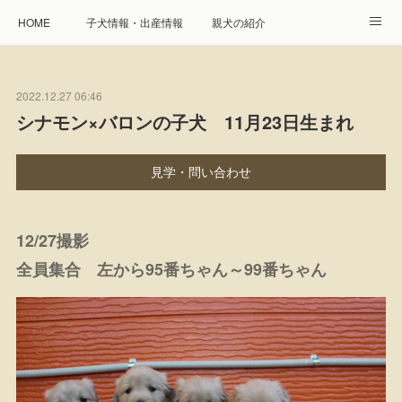
HOME
子犬情報・出産情報
親犬の紹介
見学申し込み・お問合せ
生命保障とサービス
2022.12.27 06:46
遺伝疾患への取り組み
Instagram
アクセス
シナモン×バロンの子犬 11月23日生まれ
プレジール親睦会
特定商取引に基づく表記
見学・問い合わせ
個人情報の取扱について
12/27撮影
全員集合 左から95番ちゃん～99番ちゃん