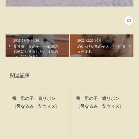
2023.01.06 14:29
2022.12.22 16:01
９４番 女の子 千葉県の
めい×ひかるの子犬 11月18
お家に行きました。（母め
日生まれ
い 父ひかる）
関連記事
番 男の子 青リボン
番 男の子 紺リボン
（母なるみ 父ウィズ）
（母なるみ 父ウィズ）