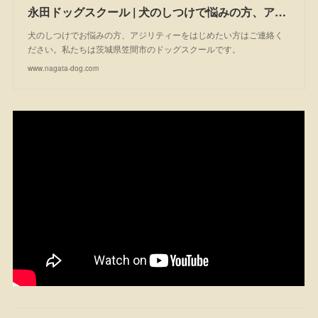
永田ドッグスクール | 犬のしつけで悩みの方、アジリティーを始めたい方は一度ご相談ください。私たちは茨城県笠間市のドッグスクールです。
犬のしつけでお悩みの方、アジリティーをはじめたい方はご連絡く
ださい。私たちは茨城県笠間市のドッグスクールです。
www.nagata-dog.com