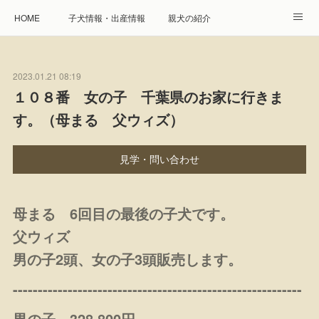
HOME
子犬情報・出産情報
親犬の紹介
見学申し込み・お問合せ
生命保障とサービス
2023.01.21 08:19
遺伝疾患への取り組み
Instagram
アクセス
１０８番 女の子 千葉県のお家に行きま
す。（母まる 父ウィズ）
プレジール親睦会
特定商取引に基づく表記
個人情報の取扱について
見学・問い合わせ
母まる 6回目の最後の子犬です。
父ウィズ
男の子2頭、女の子3頭販売します。
----------------------------------------------------------
男の子 328,800円