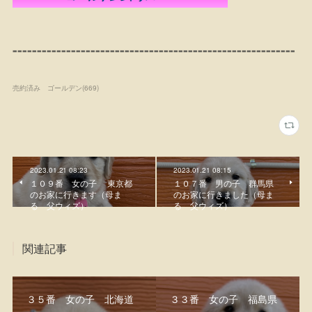
----------------------------------------------------------
売約済み ゴールデン
(
669
)
2023.01.21 08:23
2023.01.21 08:15
１０９番 女の子 東京都
１０７番 男の子 群馬県
のお家に行きます（母ま
のお家に行きました（母ま
る 父ウィズ）
る 父ウィズ）
関連記事
３５番 女の子 北海道
３３番 女の子 福島県