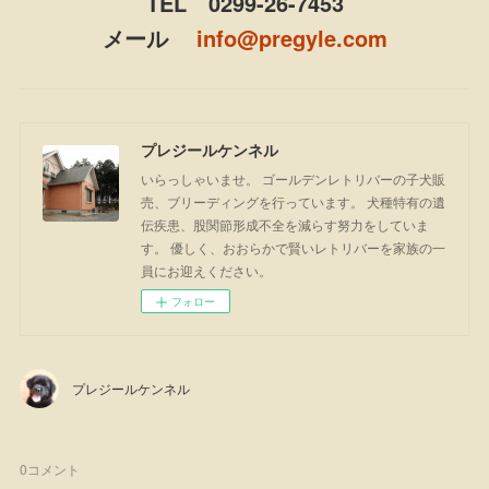
TEL 0299-26-7453
メール
info@pregyle.com
プレジールケンネル
いらっしゃいませ。 ゴールデンレトリバーの子犬販
売、ブリーディングを行っています。 犬種特有の遺
伝疾患、股関節形成不全を減らす努力をしていま
す。 優しく、おおらかで賢いレトリバーを家族の一
員にお迎えください。
フォロー
プレジールケンネル
0
コメント