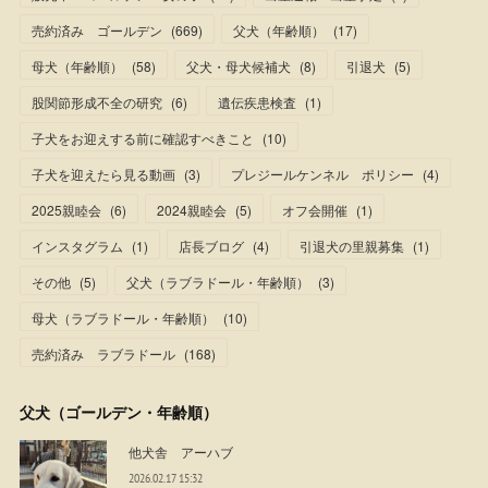
売約済み ゴールデン
(
669
)
父犬（年齢順）
(
17
)
母犬（年齢順）
(
58
)
父犬・母犬候補犬
(
8
)
引退犬
(
5
)
股関節形成不全の研究
(
6
)
遺伝疾患検査
(
1
)
子犬をお迎えする前に確認すべきこと
(
10
)
子犬を迎えたら見る動画
(
3
)
プレジールケンネル ポリシー
(
4
)
2025親睦会
(
6
)
2024親睦会
(
5
)
オフ会開催
(
1
)
インスタグラム
(
1
)
店長ブログ
(
4
)
引退犬の里親募集
(
1
)
その他
(
5
)
父犬（ラブラドール・年齢順）
(
3
)
母犬（ラブラドール・年齢順）
(
10
)
売約済み ラブラドール
(
168
)
父犬（ゴールデン・年齢順）
他犬舎 アーハブ
2026.02.17 15:32